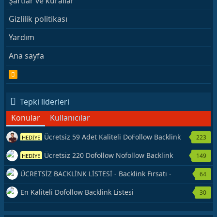
Şartlar ve kurallar
Gizlilik politikası
Yardım
Ana sayfa
R
S
S
Tepki liderleri
Konular
Kullanıcılar
Ücretsiz 59 Adet Kaliteli DoFollow Backlink
223
HEDİYE
Kaynağı Veriyorum.
Ücretsiz 220 Dofollow Nofollow Backlink
149
HEDİYE
Veriyorum
ÜCRETSİZ BACKLİNK LİSTESİ - Backlink Fırsatı -
64
Hemen Yetiş!
En Kaliteli Dofollow Backlink Listesi
30