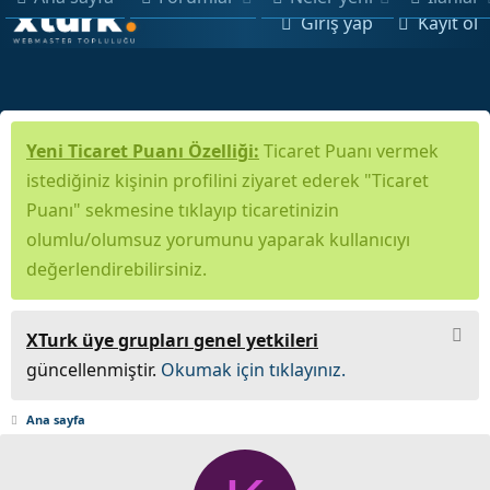
Giriş yap
Kayıt ol
Yeni Ticaret Puanı Özelliği:
Ticaret Puanı vermek
istediğiniz kişinin profilini ziyaret ederek "Ticaret
Puanı" sekmesine tıklayıp ticaretinizin
olumlu/olumsuz yorumunu yaparak kullanıcıyı
değerlendirebilirsiniz.
XTurk üye grupları genel yetkileri
güncellenmiştir.
Okumak için tıklayınız.
Ana sayfa