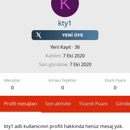
K
kty1
Yeni Kayıt
·
36
Katılım
7 Eki 2020
Son görülme
7 Eki 2020
Mesajlar
Alınan Tepkiler
Xturk Puanı
0
0
0
Profil mesajları
Son aktivite
Ticaret Puanı
Gönde
kty1 adlı kullanıcının profili hakkında henüz mesaj yok.