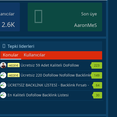
lanıcılar
Son üye
2.6K
AaronMeS
Tepki liderleri
Konular
Kullanıcılar
Ücretsiz 59 Adet Kaliteli DoFollow
223
HEDİYE
Backlink Kaynağı Veriyorum.
Ücretsiz 220 Dofollow Nofollow Backlink
149
HEDİYE
Veriyorum
ÜCRETSİZ BACKLİNK LİSTESİ - Backlink Fırsatı -
64
Hemen Yetiş!
En Kaliteli Dofollow Backlink Listesi
30