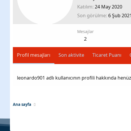
Katılım
24 May 2020
Son görülme
6 Şub 202
Mesajlar
2
Profil mesajları
Son aktivite
Ticaret Puanı
leonardo901 adlı kullanıcının profili hakkında henü
Ana sayfa