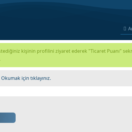
A
tediğiniz kişinin profilini ziyaret ederek "Ticaret Puanı" se
.
.
Okumak için tıklayınız.