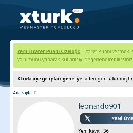
Yeni Ticaret Puanı Özelliği:
Ticaret Puanı vermek is
yorumunu yaparak kullanıcıyı değerlendirebilirsiniz
XTurk üye grupları genel yetkileri
güncellenmiştir
Ana sayfa
leonardo901
Yeni Kayıt
·
36