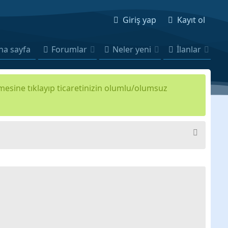
Giriş yap
Kayıt ol
na sayfa
Forumlar
Neler yeni
İlanlar
kmesine tıklayıp ticaretinizin olumlu/olumsuz