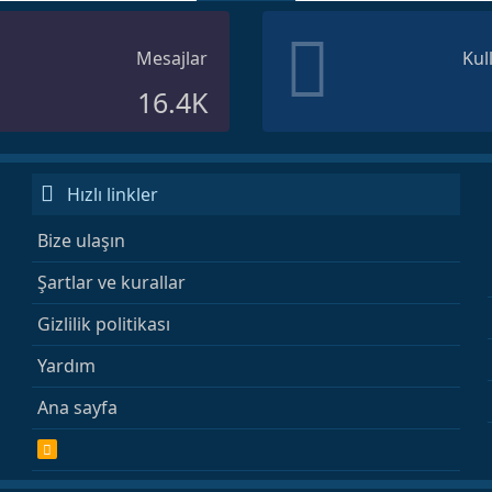
Mesajlar
Kul
16.4K
Hızlı linkler
Bize ulaşın
Şartlar ve kurallar
Gizlilik politikası
Yardım
Ana sayfa
R
S
S