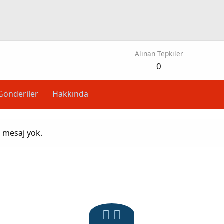
1
Alınan Tepkiler
0
Gönderiler
Hakkında
z mesaj yok.