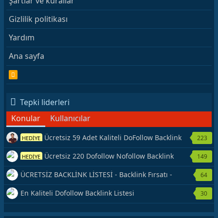
Şartlar ve kurallar
Gizlilik politikası
Yardım
Ana sayfa
R
S
S
Tepki liderleri
Konular
Kullanıcılar
Ücretsiz 59 Adet Kaliteli DoFollow Backlink
223
HEDİYE
Kaynağı Veriyorum.
Ücretsiz 220 Dofollow Nofollow Backlink
149
HEDİYE
Veriyorum
ÜCRETSİZ BACKLİNK LİSTESİ - Backlink Fırsatı -
64
Hemen Yetiş!
En Kaliteli Dofollow Backlink Listesi
30