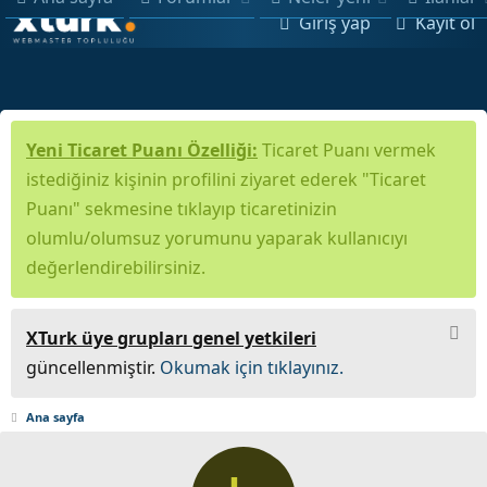
Giriş yap
Kayıt ol
Yeni Ticaret Puanı Özelliği:
Ticaret Puanı vermek
istediğiniz kişinin profilini ziyaret ederek "Ticaret
Puanı" sekmesine tıklayıp ticaretinizin
olumlu/olumsuz yorumunu yaparak kullanıcıyı
değerlendirebilirsiniz.
XTurk üye grupları genel yetkileri
güncellenmiştir.
Okumak için tıklayınız.
Ana sayfa