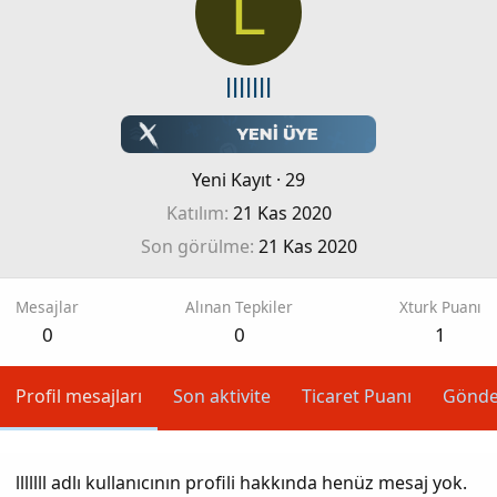
L
lllllll
Yeni Kayıt
·
29
Katılım
21 Kas 2020
Son görülme
21 Kas 2020
Mesajlar
Alınan Tepkiler
Xturk Puanı
0
0
1
Profil mesajları
Son aktivite
Ticaret Puanı
Gönde
lllllll adlı kullanıcının profili hakkında henüz mesaj yok.