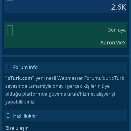
2.6K
Son üye
AaronMeS
Forum info
"xTurk.com"
yeni nesil Webmaster Forumu'dur. xTurk
sayesinde tamamiyle onaylı gerçek kişilerin üye
olduğu platformda güvenle ürün/hizmet alışverişi
yapabilirsiniz.
Hızlı linkler
Bize ulaşın