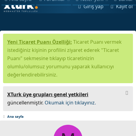
Giriş yap
Kayıt ol
Yeni Ticaret Puanı Özelliği:
Ticaret Puanı vermek
istediğiniz kişinin profilini ziyaret ederek "Ticaret
Puanı" sekmesine tıklayıp ticaretinizin
olumlu/olumsuz yorumunu yaparak kullanıcıyı
değerlendirebilirsiniz.
XTurk üye grupları genel yetkileri
güncellenmiştir.
Okumak için tıklayınız.
Ana sayfa