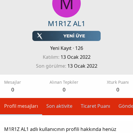
M
M1R1Z AL1
Yeni Kayıt
·
126
Katılım
13 Ocak 2022
Son görülme
13 Ocak 2022
Mesajlar
Alınan Tepkiler
Xturk Puanı
0
0
0
Profil mesajları
Son aktivite
Ticaret Puanı
Gönde
M1R1Z AL1 adlı kullanıcının profili hakkında henüz