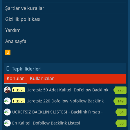
Şartlar ve kurallar
Gizlilik politikası
Yardım
Ana sayfa
R
S
S
Tepki liderleri
Konular
Kullanıcılar
Ücretsiz 59 Adet Kaliteli DoFollow Backlink
223
HEDİYE
Kaynağı Veriyorum.
Ücretsiz 220 Dofollow Nofollow Backlink
149
HEDİYE
Veriyorum
ÜCRETSİZ BACKLİNK LİSTESİ - Backlink Fırsatı -
64
Hemen Yetiş!
En Kaliteli Dofollow Backlink Listesi
30