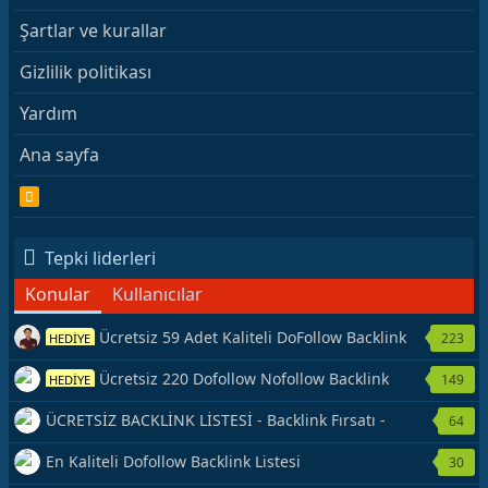
Şartlar ve kurallar
Gizlilik politikası
Yardım
Ana sayfa
R
S
S
Tepki liderleri
Konular
Kullanıcılar
Ücretsiz 59 Adet Kaliteli DoFollow Backlink
223
HEDİYE
Kaynağı Veriyorum.
Ücretsiz 220 Dofollow Nofollow Backlink
149
HEDİYE
Veriyorum
ÜCRETSİZ BACKLİNK LİSTESİ - Backlink Fırsatı -
64
Hemen Yetiş!
En Kaliteli Dofollow Backlink Listesi
30