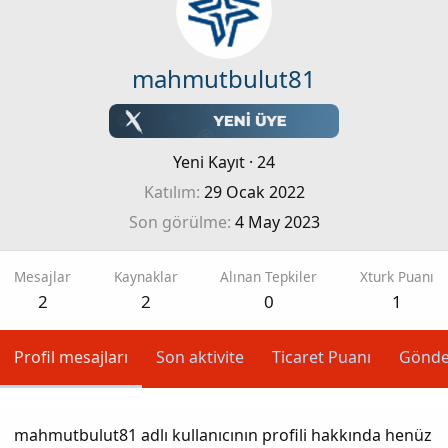
mahmutbulut81
Yeni Kayıt
·
24
Katılım
29 Ocak 2022
Son görülme
4 May 2023
Mesajlar
Kaynaklar
Alınan Tepkiler
Xturk Puanı
2
2
0
1
Profil mesajları
Son aktivite
Ticaret Puanı
Gönde
mahmutbulut81 adlı kullanıcının profili hakkında henüz