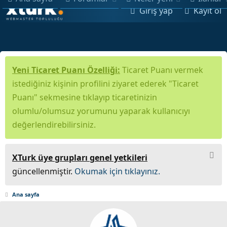
Giriş yap
Kayıt ol
Yeni Ticaret Puanı Özelliği:
Ticaret Puanı vermek
istediğiniz kişinin profilini ziyaret ederek "Ticaret
Puanı" sekmesine tıklayıp ticaretinizin
olumlu/olumsuz yorumunu yaparak kullanıcıyı
değerlendirebilirsiniz.
XTurk üye grupları genel yetkileri
güncellenmiştir.
Okumak için tıklayınız.
Ana sayfa