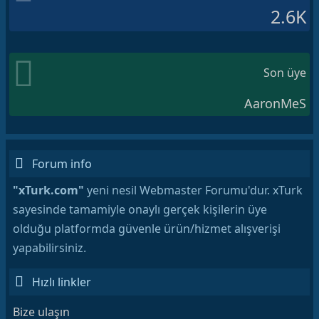
2.6K
Son üye
AaronMeS
Forum info
"xTurk.com"
yeni nesil Webmaster Forumu'dur. xTurk
sayesinde tamamiyle onaylı gerçek kişilerin üye
olduğu platformda güvenle ürün/hizmet alışverişi
yapabilirsiniz.
Hızlı linkler
Bize ulaşın