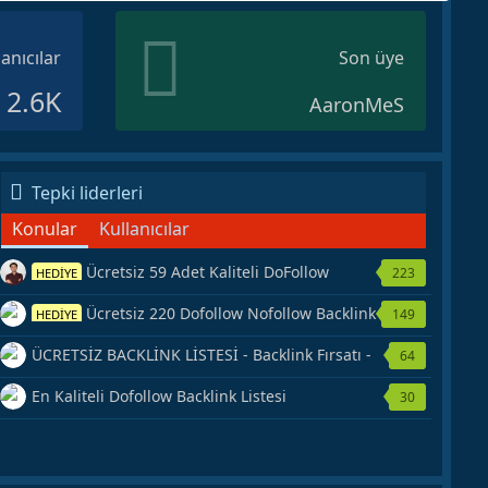
lanıcılar
Son üye
2.6K
AaronMeS
Tepki liderleri
Konular
Kullanıcılar
Ücretsiz 59 Adet Kaliteli DoFollow
223
HEDİYE
Backlink Kaynağı Veriyorum.
Ücretsiz 220 Dofollow Nofollow Backlink
149
HEDİYE
Veriyorum
ÜCRETSİZ BACKLİNK LİSTESİ - Backlink Fırsatı -
64
Hemen Yetiş!
En Kaliteli Dofollow Backlink Listesi
30