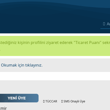
A
tediğiniz kişinin profilini ziyaret ederek "Ticaret Puanı" se
.
.
Okumak için tıklayınız.
TÜCCAR
SMS Onaylı Üye
zmir