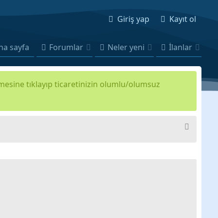
Giriş yap
Kayıt ol
na sayfa
Forumlar
Neler yeni
İlanlar
kmesine tıklayıp ticaretinizin olumlu/olumsuz