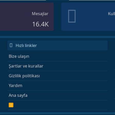
Mesajlar
Kul
16.4K
Hızlı linkler
Bize ulaşın
Şartlar ve kurallar
Gizlilik politikası
Yardım
Ana sayfa
R
S
S