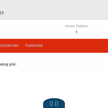
23
Alınan Tepkiler
1
Gönderiler
Hakkında
mesaj yok.