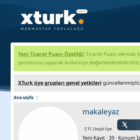
Yeni Ticaret Puanı Özelliği:
Ticaret Puanı vermek is
yorumunu yaparak kullanıcıyı değerlendirebilirsiniz
XTurk üye grupları genel yetkileri
güncellenmiştir
Ana sayfa
makaleyaz
TC Onaylı Üye
Yeni Kayıt
·
39
·
Konum
İ