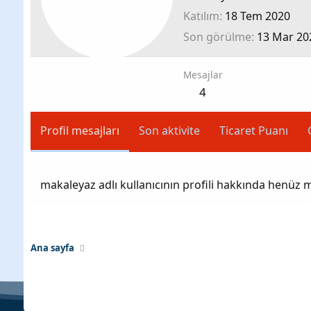
Katılım
18 Tem 2020
Son görülme
13 Mar 20
Mesajlar
4
Profil mesajları
Son aktivite
Ticaret Puanı
makaleyaz adlı kullanıcının profili hakkında henüz 
Ana sayfa