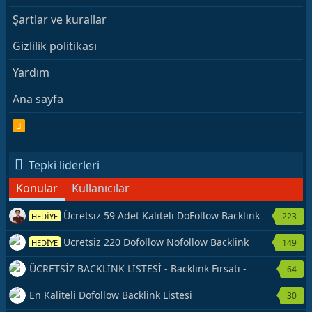
Şartlar ve kurallar
Gizlilik politikası
Yardım
Ana sayfa
R
S
S
Tepki liderleri
Konular
Kullanıcılar
Ücretsiz 59 Adet Kaliteli DoFollow Backlink
223
HEDİYE
Kaynağı Veriyorum.
Ücretsiz 220 Dofollow Nofollow Backlink
149
HEDİYE
Veriyorum
ÜCRETSİZ BACKLİNK LİSTESİ - Backlink Fırsatı -
64
Hemen Yetiş!
En Kaliteli Dofollow Backlink Listesi
30