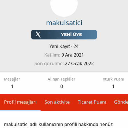
makulsatici
Yeni Kayıt
·
24
Katılım
9 Ara 2021
Son görülme
27 Ocak 2022
Mesajlar
Alınan Tepkiler
Xturk Puanı
1
0
1
Profil mesajları
Son aktivite
Ticaret Puanı
Gönde
makulsatici adlı kullanıcının profili hakkında henüz