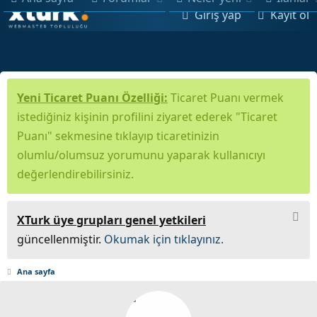
Giriş yap
Kayıt ol
Yeni Ticaret Puanı Özelliği:
Ticaret Puanı vermek
istediğiniz kişinin profilini ziyaret ederek "Ticaret
Puanı" sekmesine tıklayıp ticaretinizin
olumlu/olumsuz yorumunu yaparak kullanıcıyı
değerlendirebilirsiniz.
XTurk üye grupları genel yetkileri
güncellenmiştir.
Okumak için tıklayınız.
Ana sayfa