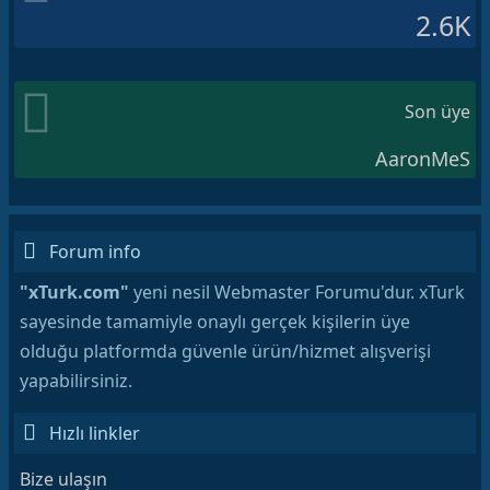
2.6K
Son üye
AaronMeS
Forum info
"xTurk.com"
yeni nesil Webmaster Forumu'dur. xTurk
sayesinde tamamiyle onaylı gerçek kişilerin üye
olduğu platformda güvenle ürün/hizmet alışverişi
yapabilirsiniz.
Hızlı linkler
Bize ulaşın