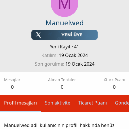
M
Manuelwed
Yeni Kayıt
·
41
Katılım
19 Ocak 2024
Son görülme
19 Ocak 2024
Mesajlar
Alınan Tepkiler
Xturk Puanı
0
0
0
Profil mesajları
Son aktivite
Ticaret Puanı
Gönde
Manuelwed adlı kullanıcının profili hakkında henüz