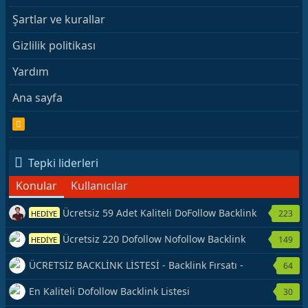
Şartlar ve kurallar
Gizlilik politikası
Yardım
Ana sayfa
R
S
S
Tepki liderleri
Konular
Kullanıcılar
Ücretsiz 59 Adet Kaliteli DoFollow Backlink
223
HEDİYE
Kaynağı Veriyorum.
Ücretsiz 220 Dofollow Nofollow Backlink
149
HEDİYE
Veriyorum
ÜCRETSİZ BACKLİNK LİSTESİ - Backlink Fırsatı -
64
Hemen Yetiş!
En Kaliteli Dofollow Backlink Listesi
30