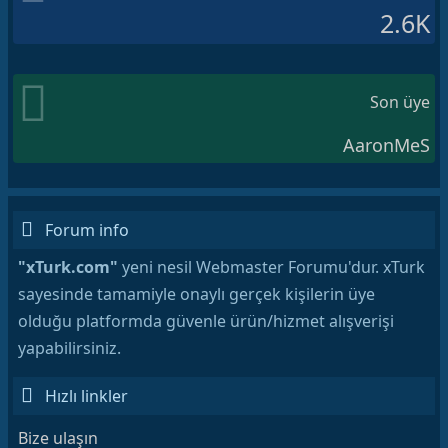
2.6K
Son üye
AaronMeS
Forum info
"xTurk.com"
yeni nesil Webmaster Forumu'dur. xTurk
sayesinde tamamiyle onaylı gerçek kişilerin üye
olduğu platformda güvenle ürün/hizmet alışverişi
yapabilirsiniz.
Hızlı linkler
Bize ulaşın