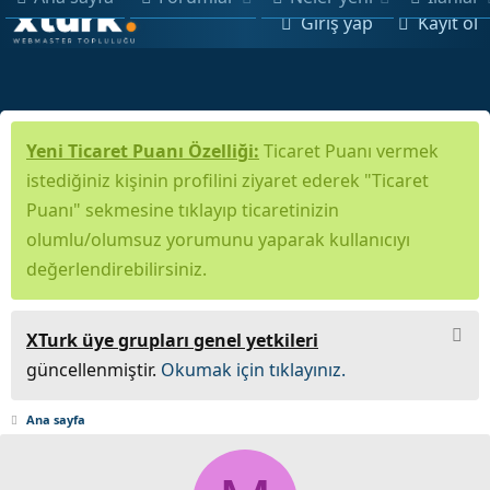
Giriş yap
Kayıt ol
Yeni Ticaret Puanı Özelliği:
Ticaret Puanı vermek
istediğiniz kişinin profilini ziyaret ederek "Ticaret
Puanı" sekmesine tıklayıp ticaretinizin
olumlu/olumsuz yorumunu yaparak kullanıcıyı
değerlendirebilirsiniz.
XTurk üye grupları genel yetkileri
güncellenmiştir.
Okumak için tıklayınız.
Ana sayfa