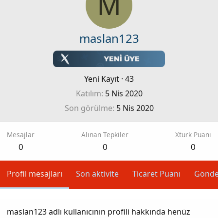
M
maslan123
Yeni Kayıt
·
43
Katılım
5 Nis 2020
Son görülme
5 Nis 2020
Mesajlar
Alınan Tepkiler
Xturk Puanı
0
0
0
Profil mesajları
Son aktivite
Ticaret Puanı
Gönde
maslan123 adlı kullanıcının profili hakkında henüz