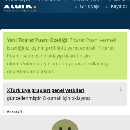
Giriş yap
Kayıt ol
Yeni Ticaret Puanı Özelliği:
Ticaret Puanı vermek
istediğiniz kişinin profilini ziyaret ederek "Ticaret
Puanı" sekmesine tıklayıp ticaretinizin
olumlu/olumsuz yorumunu yaparak kullanıcıyı
değerlendirebilirsiniz.
XTurk üye grupları genel yetkileri
güncellenmiştir.
Okumak için tıklayınız.
Ana sayfa