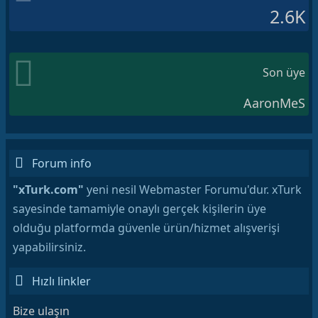
2.6K
Son üye
AaronMeS
Forum info
"xTurk.com"
yeni nesil Webmaster Forumu'dur. xTurk
sayesinde tamamiyle onaylı gerçek kişilerin üye
olduğu platformda güvenle ürün/hizmet alışverişi
yapabilirsiniz.
Hızlı linkler
Bize ulaşın