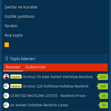
Şartlar ve kurallar
Gizlilik politikası
Yardım
Ana sayfa
R
S
S
Tepki liderleri
Konular
Kullanıcılar
Ücretsiz 59 Adet Kaliteli DoFollow Backlink
223
HEDİYE
Kaynağı Veriyorum.
Ücretsiz 220 Dofollow Nofollow Backlink
149
HEDİYE
Veriyorum
ÜCRETSİZ BACKLİNK LİSTESİ - Backlink Fırsatı -
64
Hemen Yetiş!
En Kaliteli Dofollow Backlink Listesi
30