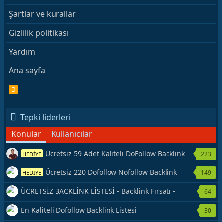
Şartlar ve kurallar
Gizlilik politikası
Yardım
Ana sayfa
R
S
S
Tepki liderleri
Konular
Kullanıcılar
Ücretsiz 59 Adet Kaliteli DoFollow Backlink
223
HEDİYE
Kaynağı Veriyorum.
Ücretsiz 220 Dofollow Nofollow Backlink
149
HEDİYE
Veriyorum
ÜCRETSİZ BACKLİNK LİSTESİ - Backlink Fırsatı -
64
Hemen Yetiş!
En Kaliteli Dofollow Backlink Listesi
30