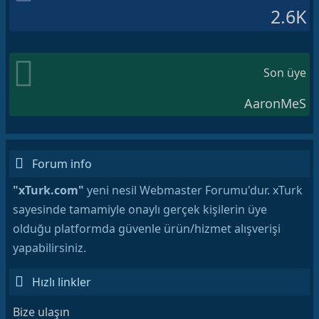
2.6K
Son üye
AaronMeS
Forum info
"xTurk.com"
yeni nesil Webmaster Forumu'dur. xTurk
sayesinde tamamiyle onaylı gerçek kişilerin üye
olduğu platformda güvenle ürün/hizmet alışverişi
yapabilirsiniz.
Hızlı linkler
Bize ulaşın