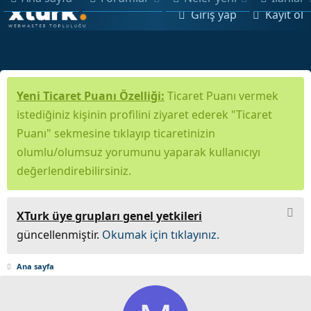
Giriş yap
Kayıt ol
Yeni Ticaret Puanı Özelliği:
Ticaret Puanı vermek
istediğiniz kişinin profilini ziyaret ederek "Ticaret
Puanı" sekmesine tıklayıp ticaretinizin
olumlu/olumsuz yorumunu yaparak kullanıcıyı
değerlendirebilirsiniz.
XTurk üye grupları genel yetkileri
güncellenmiştir.
Okumak için tıklayınız.
Ana sayfa