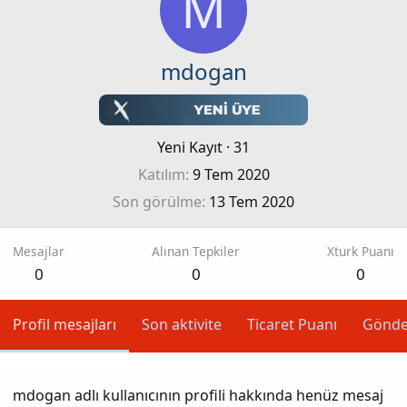
M
mdogan
Yeni Kayıt
·
31
Katılım
9 Tem 2020
Son görülme
13 Tem 2020
Mesajlar
Alınan Tepkiler
Xturk Puanı
0
0
0
Profil mesajları
Son aktivite
Ticaret Puanı
Gönde
mdogan adlı kullanıcının profili hakkında henüz mesaj