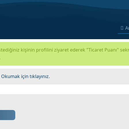
A
tediğiniz kişinin profilini ziyaret ederek "Ticaret Puanı" se
.
.
Okumak için tıklayınız.