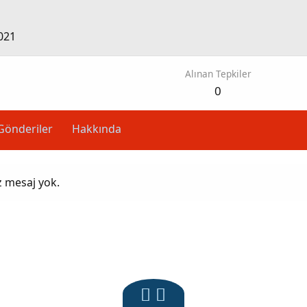
021
Alınan Tepkiler
0
Gönderiler
Hakkında
z mesaj yok.