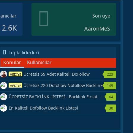
lanıcılar
Son üye
2.6K
AaronMeS
Tepki liderleri
Konular
Kullanıcılar
Ücretsiz 59 Adet Kaliteli DoFollow
223
HEDİYE
Backlink Kaynağı Veriyorum.
Ücretsiz 220 Dofollow Nofollow Backlink
149
HEDİYE
Veriyorum
ÜCRETSİZ BACKLİNK LİSTESİ - Backlink Fırsatı -
64
Hemen Yetiş!
En Kaliteli Dofollow Backlink Listesi
30