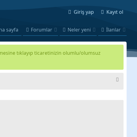
Giriş yap
Kayıt ol
na sayfa
Forumlar
Neler yeni
İlanlar
kmesine tıklayıp ticaretinizin olumlu/olumsuz