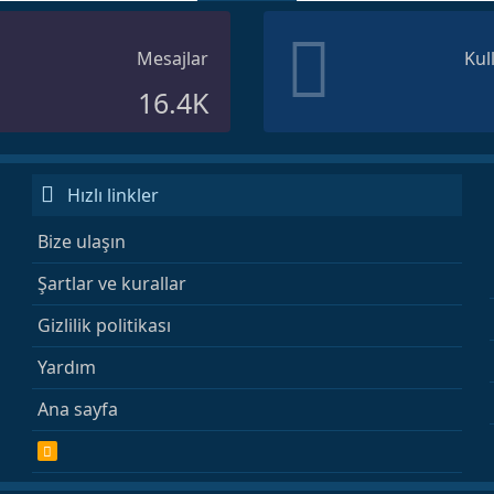
Mesajlar
Kul
16.4K
Hızlı linkler
Bize ulaşın
Şartlar ve kurallar
Gizlilik politikası
Yardım
Ana sayfa
R
S
S