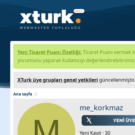
Yeni Ticaret Puanı Özelliği:
Ticaret Puanı vermek is
yorumunu yaparak kullanıcıyı değerlendirebilirsiniz
XTurk üye grupları genel yetkileri
güncellenmiştir
Ana sayfa
me_korkmaz
M
Yeni Kayıt
·
30