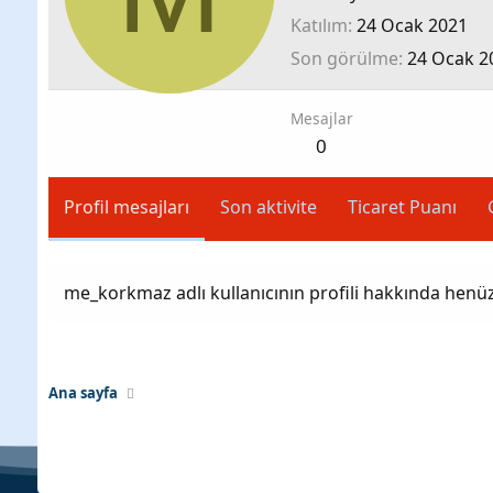
Katılım
24 Ocak 2021
Son görülme
24 Ocak 2
Mesajlar
0
Profil mesajları
Son aktivite
Ticaret Puanı
me_korkmaz adlı kullanıcının profili hakkında henü
Ana sayfa