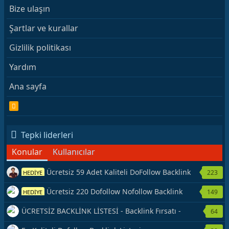
Bize ulaşın
Şartlar ve kurallar
Gizlilik politikası
Yardım
Ana sayfa
R
S
S
Tepki liderleri
Konular
Kullanıcılar
Ücretsiz 59 Adet Kaliteli DoFollow Backlink
223
HEDİYE
Kaynağı Veriyorum.
Ücretsiz 220 Dofollow Nofollow Backlink
149
HEDİYE
Veriyorum
ÜCRETSİZ BACKLİNK LİSTESİ - Backlink Fırsatı -
64
Hemen Yetiş!