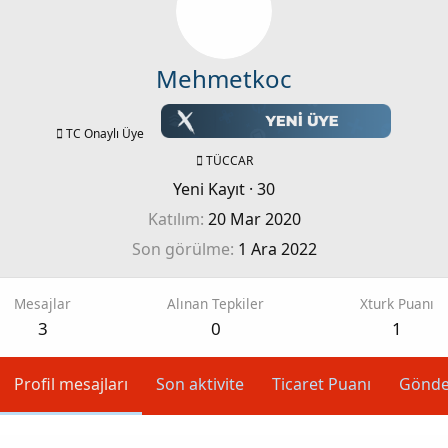
Mehmetkoc
TC Onaylı Üye
TÜCCAR
Yeni Kayıt
·
30
Katılım
20 Mar 2020
Son görülme
1 Ara 2022
Mesajlar
Alınan Tepkiler
Xturk Puanı
3
0
1
Profil mesajları
Son aktivite
Ticaret Puanı
Gönde