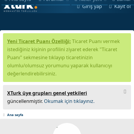
Giriş yap
Kayıt ol
Yeni Ticaret Puanı Özelliği:
Ticaret Puanı vermek
istediğiniz kişinin profilini ziyaret ederek "Ticaret
Puanı" sekmesine tıklayıp ticaretinizin
olumlu/olumsuz yorumunu yaparak kullanıcıyı
değerlendirebilirsiniz.
XTurk üye grupları genel yetkileri
güncellenmiştir.
Okumak için tıklayınız.
Ana sayfa