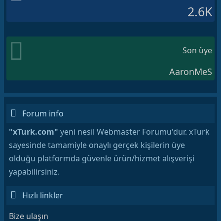
2.6K
Son üye
AaronMeS
Forum info
"xTurk.com"
yeni nesil Webmaster Forumu'dur. xTurk
sayesinde tamamiyle onaylı gerçek kişilerin üye
olduğu platformda güvenle ürün/hizmet alışverişi
yapabilirsiniz.
Hızlı linkler
Bize ulaşın