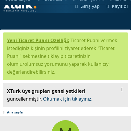
Giriş yap
Kayıt ol
Yeni Ticaret Puanı Özelliği:
Ticaret Puanı vermek
istediğiniz kişinin profilini ziyaret ederek "Ticaret
Puanı" sekmesine tıklayıp ticaretinizin
olumlu/olumsuz yorumunu yaparak kullanıcıyı
değerlendirebilirsiniz.
XTurk üye grupları genel yetkileri
güncellenmiştir.
Okumak için tıklayınız.
Ana sayfa