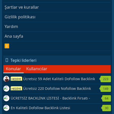
Şartlar ve kurallar
Gizlilik politikası
Yardım
Ana sayfa
R
S
S
Tepki liderleri
Konular
Kullanıcılar
Ücretsiz 59 Adet Kaliteli DoFollow Backlink
223
HEDİYE
Kaynağı Veriyorum.
Ücretsiz 220 Dofollow Nofollow Backlink
149
HEDİYE
Veriyorum
ÜCRETSİZ BACKLİNK LİSTESİ - Backlink Fırsatı -
64
Hemen Yetiş!
En Kaliteli Dofollow Backlink Listesi
30