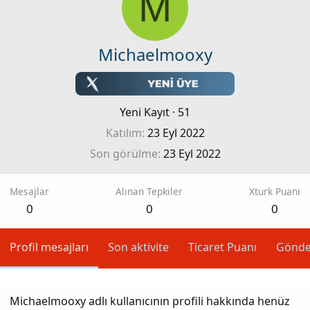
M
Michaelmooxy
Yeni Kayıt
·
51
Katılım
23 Eyl 2022
Son görülme
23 Eyl 2022
Mesajlar
Alınan Tepkiler
Xturk Puanı
0
0
0
Profil mesajları
Son aktivite
Ticaret Puanı
Gönde
Michaelmooxy adlı kullanıcının profili hakkında henüz