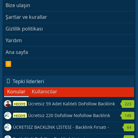
Bize ulaşın
Şartlar ve kurallar
Gizlilik politikası
Yardım
Ana sayfa
R
S
S
Tepki liderleri
Konular
Kullanıcılar
Ücretsiz 59 Adet Kaliteli DoFollow Backlink
223
HEDİYE
Kaynağı Veriyorum.
Ücretsiz 220 Dofollow Nofollow Backlink
149
HEDİYE
Veriyorum
ÜCRETSİZ BACKLİNK LİSTESİ - Backlink Fırsatı -
64
Hemen Yetiş!