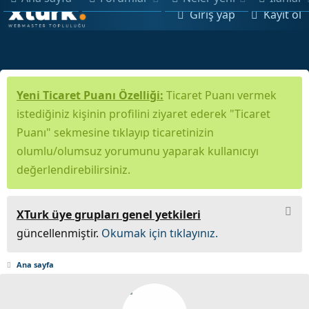
Giriş yap
Kayıt ol
Yeni Ticaret Puanı Özelliği:
Ticaret Puanı vermek
istediğiniz kişinin profilini ziyaret ederek "Ticaret
Puanı" sekmesine tıklayıp ticaretinizin
olumlu/olumsuz yorumunu yaparak kullanıcıyı
değerlendirebilirsiniz.
XTurk üye grupları genel yetkileri
güncellenmiştir.
Okumak için tıklayınız.
Ana sayfa