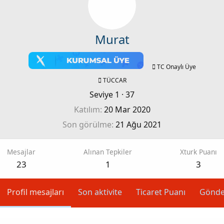
Murat
TC Onaylı Üye
TÜCCAR
Seviye 1
·
37
Katılım
20 Mar 2020
Son görülme
21 Ağu 2021
Mesajlar
Alınan Tepkiler
Xturk Puanı
23
1
3
Profil mesajları
Son aktivite
Ticaret Puanı
Gönde