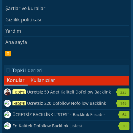
Şartlar ve kurallar
Gizlilik politikası
Yardım
Ana sayfa
R
S
S
Tepki liderleri
Konular
Kullanıcılar
Ücretsiz 59 Adet Kaliteli DoFollow Backlink
223
HEDİYE
Kaynağı Veriyorum.
Ücretsiz 220 Dofollow Nofollow Backlink
149
HEDİYE
Veriyorum
ÜCRETSİZ BACKLİNK LİSTESİ - Backlink Fırsatı -
64
Hemen Yetiş!
En Kaliteli Dofollow Backlink Listesi
30