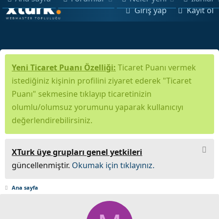
Giriş yap
Kayıt ol
Yeni Ticaret Puanı Özelliği:
Ticaret Puanı vermek
istediğiniz kişinin profilini ziyaret ederek "Ticaret
Puanı" sekmesine tıklayıp ticaretinizin
olumlu/olumsuz yorumunu yaparak kullanıcıyı
değerlendirebilirsiniz.
XTurk üye grupları genel yetkileri
güncellenmiştir.
Okumak için tıklayınız.
Ana sayfa