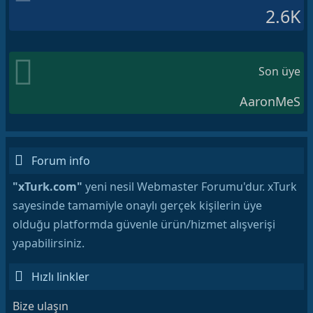
2.6K
Son üye
AaronMeS
Forum info
"xTurk.com"
yeni nesil Webmaster Forumu'dur. xTurk
sayesinde tamamiyle onaylı gerçek kişilerin üye
olduğu platformda güvenle ürün/hizmet alışverişi
yapabilirsiniz.
Hızlı linkler
Bize ulaşın