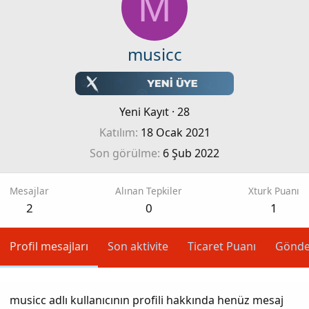
M
musicc
Yeni Kayıt
·
28
Katılım
18 Ocak 2021
Son görülme
6 Şub 2022
Mesajlar
Alınan Tepkiler
Xturk Puanı
2
0
1
Profil mesajları
Son aktivite
Ticaret Puanı
Gönde
musicc adlı kullanıcının profili hakkında henüz mesaj