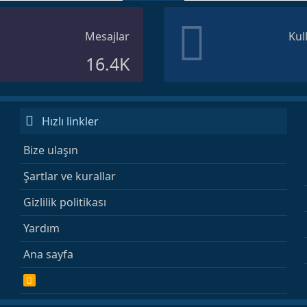
Mesajlar
Kul
16.4K
Hızlı linkler
Bize ulaşın
Şartlar ve kurallar
Gizlilik politikası
Yardım
Ana sayfa
R
S
S