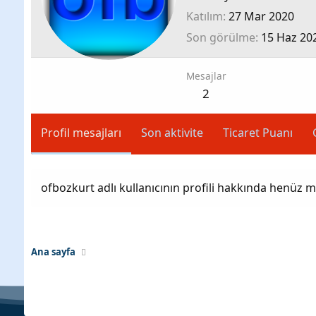
Katılım
27 Mar 2020
Son görülme
15 Haz 20
Mesajlar
2
Profil mesajları
Son aktivite
Ticaret Puanı
ofbozkurt adlı kullanıcının profili hakkında henüz m
Ana sayfa