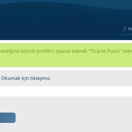
A
tediğiniz kişinin profilini ziyaret ederek "Ticaret Puanı" se
.
.
Okumak için tıklayınız.