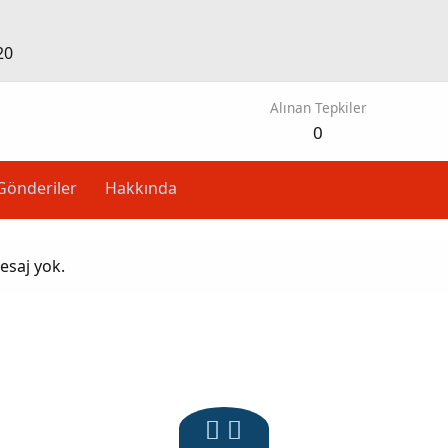
20
Alınan Tepkiler
0
Gönderiler
Hakkında
esaj yok.