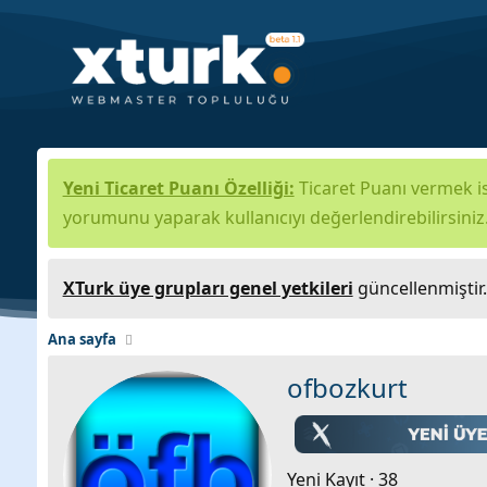
Yeni Ticaret Puanı Özelliği:
Ticaret Puanı vermek is
yorumunu yaparak kullanıcıyı değerlendirebilirsiniz
XTurk üye grupları genel yetkileri
güncellenmiştir
Ana sayfa
ofbozkurt
Yeni Kayıt
·
38