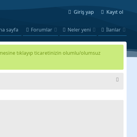
Giriş yap
Kayıt ol
na sayfa
Forumlar
Neler yeni
İlanlar
kmesine tıklayıp ticaretinizin olumlu/olumsuz