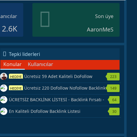
lanıcılar
Son üye
2.6K
AaronMeS
Tepki liderleri
Konular
Kullanıcılar
Ücretsiz 59 Adet Kaliteli DoFollow
223
HEDİYE
Backlink Kaynağı Veriyorum.
Ücretsiz 220 Dofollow Nofollow Backlink
149
HEDİYE
Veriyorum
ÜCRETSİZ BACKLİNK LİSTESİ - Backlink Fırsatı -
64
Hemen Yetiş!
En Kaliteli Dofollow Backlink Listesi
30