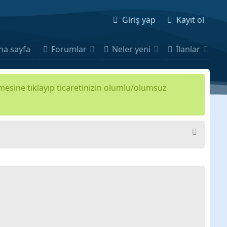
Giriş yap
Kayıt ol
na sayfa
Forumlar
Neler yeni
İlanlar
kmesine tıklayıp ticaretinizin olumlu/olumsuz