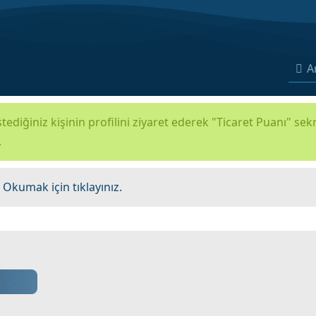
A
tediğiniz kişinin profilini ziyaret ederek "Ticaret Puanı" se
.
.
Okumak için tıklayınız.