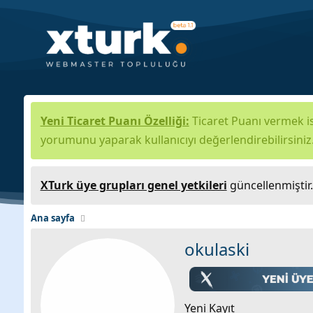
Yeni Ticaret Puanı Özelliği:
Ticaret Puanı vermek is
yorumunu yaparak kullanıcıyı değerlendirebilirsiniz
XTurk üye grupları genel yetkileri
güncellenmiştir
Ana sayfa
okulaski
Yeni Kayıt