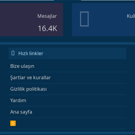
Mesajlar
Kul
16.4K
Hızlı linkler
Bize ulaşın
Şartlar ve kurallar
Gizlilik politikası
Yardım
Ana sayfa
R
S
S