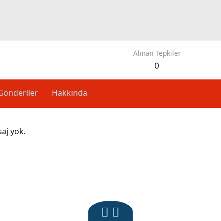
Alınan Tepkiler
0
Gönderiler
Hakkında
saj yok.