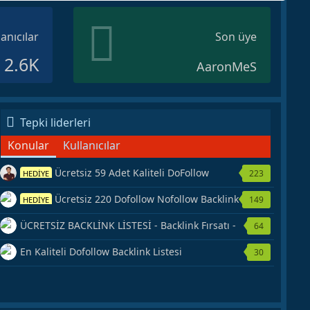
lanıcılar
Son üye
2.6K
AaronMeS
Tepki liderleri
Konular
Kullanıcılar
Ücretsiz 59 Adet Kaliteli DoFollow
223
HEDİYE
Backlink Kaynağı Veriyorum.
Ücretsiz 220 Dofollow Nofollow Backlink
149
HEDİYE
Veriyorum
ÜCRETSİZ BACKLİNK LİSTESİ - Backlink Fırsatı -
64
Hemen Yetiş!
En Kaliteli Dofollow Backlink Listesi
30