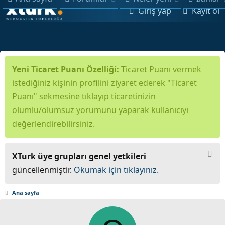
Giriş yap
Kayıt ol
Yeni Ticaret Puanı Özelliği:
Ticaret Puanı vermek
istediğiniz kişinin profilini ziyaret ederek "Ticaret
Puanı" sekmesine tıklayıp ticaretinizin
olumlu/olumsuz yorumunu yaparak kullanıcıyı
değerlendirebilirsiniz.
XTurk üye grupları genel yetkileri
güncellenmiştir.
Okumak için tıklayınız.
Ana sayfa