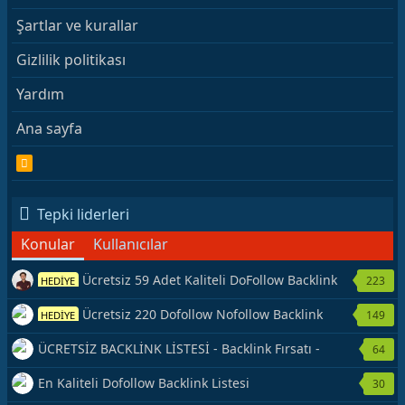
Şartlar ve kurallar
Gizlilik politikası
Yardım
Ana sayfa
R
S
S
Tepki liderleri
Konular
Kullanıcılar
Ücretsiz 59 Adet Kaliteli DoFollow Backlink
223
HEDİYE
Kaynağı Veriyorum.
Ücretsiz 220 Dofollow Nofollow Backlink
149
HEDİYE
Veriyorum
ÜCRETSİZ BACKLİNK LİSTESİ - Backlink Fırsatı -
64
Hemen Yetiş!
En Kaliteli Dofollow Backlink Listesi
30