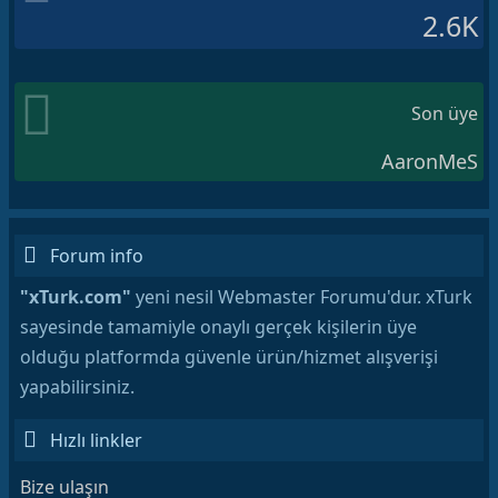
2.6K
Son üye
AaronMeS
Forum info
"xTurk.com"
yeni nesil Webmaster Forumu'dur. xTurk
sayesinde tamamiyle onaylı gerçek kişilerin üye
olduğu platformda güvenle ürün/hizmet alışverişi
yapabilirsiniz.
Hızlı linkler
Bize ulaşın