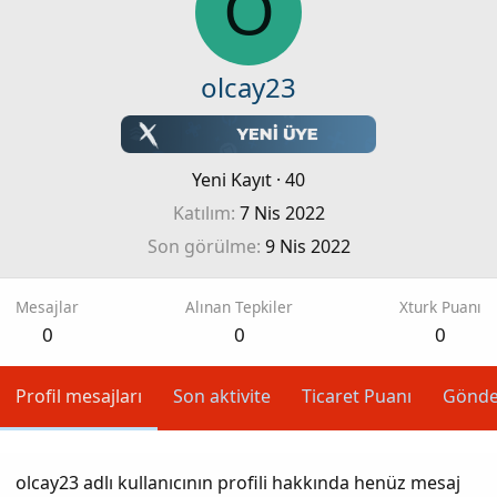
O
olcay23
Yeni Kayıt
·
40
Katılım
7 Nis 2022
Son görülme
9 Nis 2022
Mesajlar
Alınan Tepkiler
Xturk Puanı
0
0
0
Profil mesajları
Son aktivite
Ticaret Puanı
Gönde
olcay23 adlı kullanıcının profili hakkında henüz mesaj