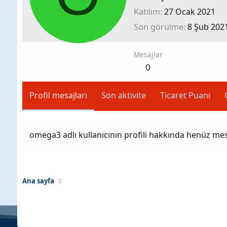
Katılım
27 Ocak 2021
Son görülme
8 Şub 202
Mesajlar
0
Profil mesajları
Son aktivite
Ticaret Puanı
omega3 adlı kullanıcının profili hakkında henüz mes
Ana sayfa