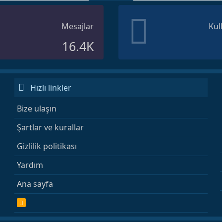
Mesajlar
Kul
16.4K
Hızlı linkler
Bize ulaşın
Şartlar ve kurallar
Gizlilik politikası
Yardım
Ana sayfa
R
S
S