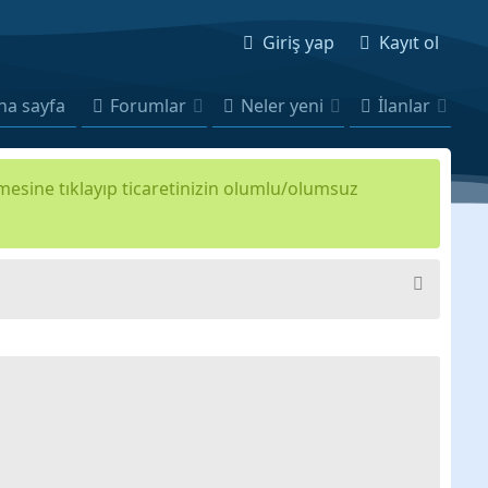
Giriş yap
Kayıt ol
na sayfa
Forumlar
Neler yeni
İlanlar
kmesine tıklayıp ticaretinizin olumlu/olumsuz