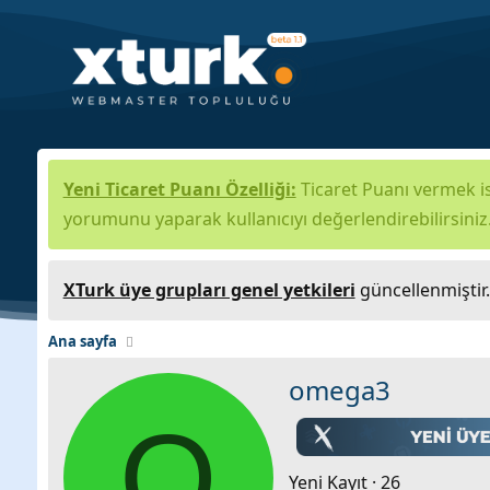
Yeni Ticaret Puanı Özelliği:
Ticaret Puanı vermek is
yorumunu yaparak kullanıcıyı değerlendirebilirsiniz
XTurk üye grupları genel yetkileri
güncellenmiştir
Ana sayfa
omega3
O
Yeni Kayıt
·
26