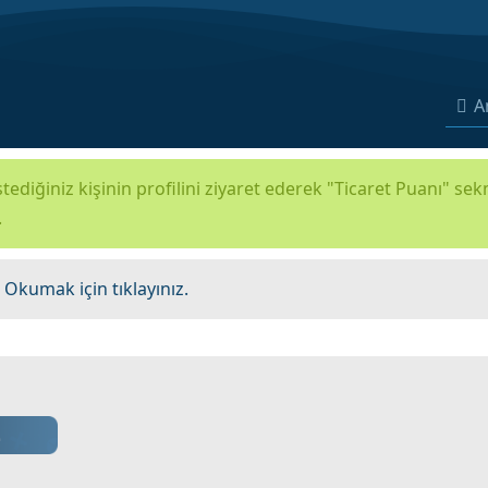
A
tediğiniz kişinin profilini ziyaret ederek "Ticaret Puanı" se
.
.
Okumak için tıklayınız.