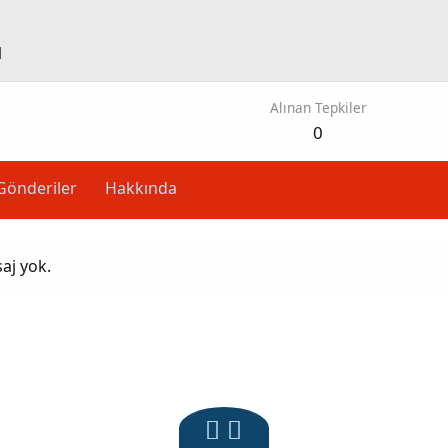
1
Alınan Tepkiler
0
Gönderiler
Hakkında
aj yok.