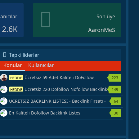
lanıcılar
Son üye
2.6K
AaronMeS
Tepki liderleri
Konular
Kullanıcılar
Ücretsiz 59 Adet Kaliteli DoFollow
223
HEDİYE
Backlink Kaynağı Veriyorum.
Ücretsiz 220 Dofollow Nofollow Backlink
149
HEDİYE
Veriyorum
ÜCRETSİZ BACKLİNK LİSTESİ - Backlink Fırsatı -
64
Hemen Yetiş!
En Kaliteli Dofollow Backlink Listesi
30