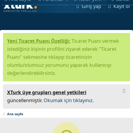
Giriş yap
Kayıt ol
Yeni Ticaret Puanı Özelliği:
Ticaret Puanı vermek
istediğiniz kişinin profilini ziyaret ederek "Ticaret
Puanı" sekmesine tıklayıp ticaretinizin
olumlu/olumsuz yorumunu yaparak kullanıcıyı
değerlendirebilirsiniz.
XTurk üye grupları genel yetkileri
güncellenmiştir.
Okumak için tıklayınız.
Ana sayfa