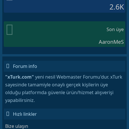
2.6K
Son üye
AaronMeS
Forum info
"xTurk.com"
yeni nesil Webmaster Forumu'dur. xTurk
sayesinde tamamiyle onaylı gerçek kişilerin üye
olduğu platformda güvenle ürün/hizmet alışverişi
yapabilirsiniz.
Hızlı linkler
Bize ulaşın