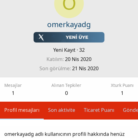
O
omerkayadg
Yeni Kayıt
·
32
Katılım
20 Nis 2020
Son görülme
21 Nis 2020
Mesajlar
Alınan Tepkiler
Xturk Puanı
1
0
1
Profil mesajları
Son aktivite
Ticaret Puanı
Gönde
omerkayadg adlı kullanıcının profili hakkında henüz