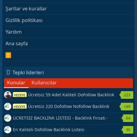
Şartlar ve kurallar
Gizlilik politikası
Yardım
Ana sayfa
R
S
S
Tepki liderleri
Konular
Kullanıcılar
Ücretsiz 59 Adet Kaliteli DoFollow Backlink
223
HEDİYE
Kaynağı Veriyorum.
Ücretsiz 220 Dofollow Nofollow Backlink
149
HEDİYE
Veriyorum
ÜCRETSİZ BACKLİNK LİSTESİ - Backlink Fırsatı -
64
Hemen Yetiş!
En Kaliteli Dofollow Backlink Listesi
30