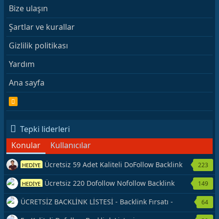
Bize ulaşın
Şartlar ve kurallar
Gizlilik politikası
Yardım
Ana sayfa
R
S
S
Tepki liderleri
Konular
Kullanıcılar
Ücretsiz 59 Adet Kaliteli DoFollow Backlink
223
HEDİYE
Kaynağı Veriyorum.
Ücretsiz 220 Dofollow Nofollow Backlink
149
HEDİYE
Veriyorum
ÜCRETSİZ BACKLİNK LİSTESİ - Backlink Fırsatı -
64
Hemen Yetiş!