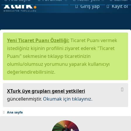
Giriş yap
Kayıt ol
Yeni Ticaret Puanı Özelliği:
Ticaret Puanı vermek
istediğiniz kişinin profilini ziyaret ederek "Ticaret
Puanı" sekmesine tıklayıp ticaretinizin
olumlu/olumsuz yorumunu yaparak kullanıcıyı
değerlendirebilirsiniz.
XTurk üye grupları genel yetkileri
güncellenmiştir.
Okumak için tıklayınız.
Ana sayfa