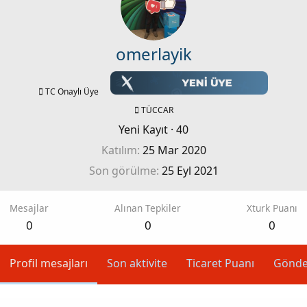
omerlayik
TC Onaylı Üye
TÜCCAR
Yeni Kayıt
·
40
Katılım
25 Mar 2020
Son görülme
25 Eyl 2021
Mesajlar
Alınan Tepkiler
Xturk Puanı
0
0
0
Profil mesajları
Son aktivite
Ticaret Puanı
Gönde