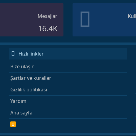
Mesajlar
Kul
16.4K
Hızlı linkler
Bize ulaşın
Şartlar ve kurallar
Gizlilik politikası
Yardım
Ana sayfa
R
S
S