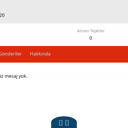
20
Alınan Tepkiler
0
Gönderiler
Hakkında
üz mesaj yok.