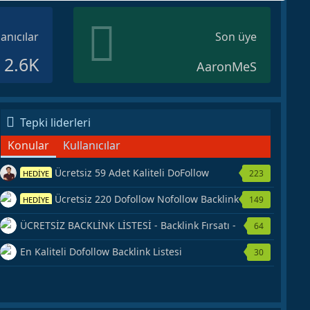
lanıcılar
Son üye
2.6K
AaronMeS
Tepki liderleri
Konular
Kullanıcılar
Ücretsiz 59 Adet Kaliteli DoFollow
223
HEDİYE
Backlink Kaynağı Veriyorum.
Ücretsiz 220 Dofollow Nofollow Backlink
149
HEDİYE
Veriyorum
ÜCRETSİZ BACKLİNK LİSTESİ - Backlink Fırsatı -
64
Hemen Yetiş!
En Kaliteli Dofollow Backlink Listesi
30