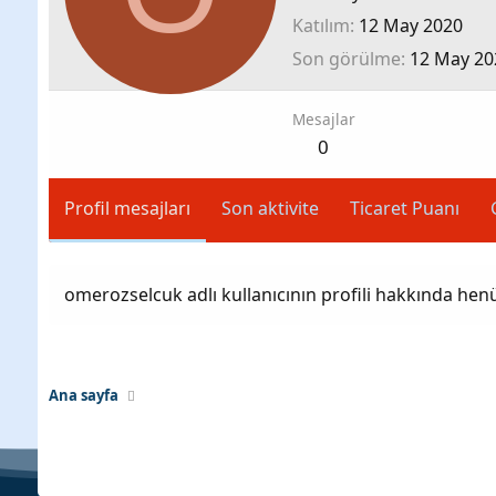
Katılım
12 May 2020
Son görülme
12 May 20
Mesajlar
0
Profil mesajları
Son aktivite
Ticaret Puanı
omerozselcuk adlı kullanıcının profili hakkında hen
Ana sayfa