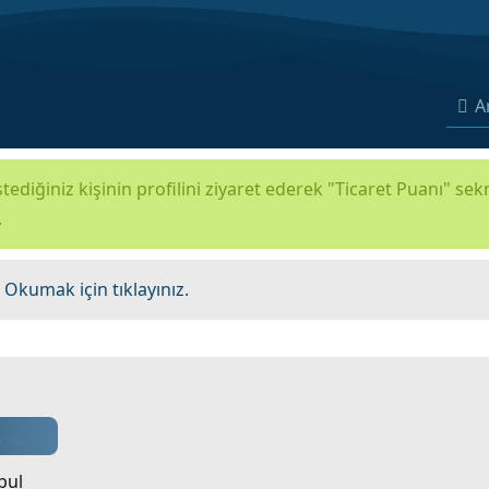
A
tediğiniz kişinin profilini ziyaret ederek "Ticaret Puanı" se
.
.
Okumak için tıklayınız.
bul