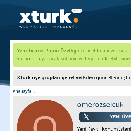
Yeni Ticaret Puanı Özelliği:
Ticaret Puanı vermek is
yorumunu yaparak kullanıcıyı değerlendirebilirsiniz
XTurk üye grupları genel yetkileri
güncellenmiştir
Ana sayfa
omerozselcuk
O
Yeni Kayıt
·
Konum
İstan