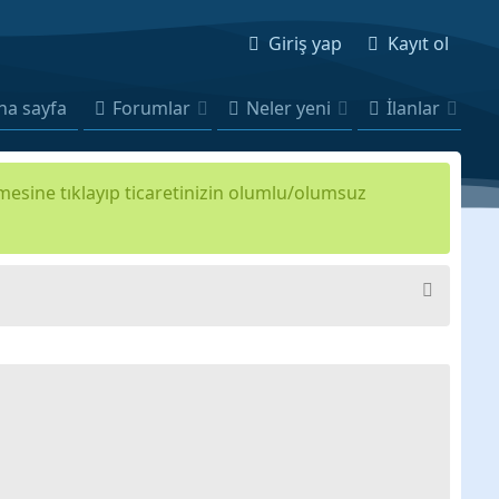
Giriş yap
Kayıt ol
na sayfa
Forumlar
Neler yeni
İlanlar
kmesine tıklayıp ticaretinizin olumlu/olumsuz