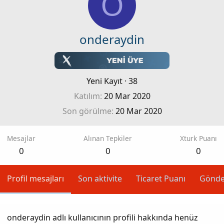
O
onderaydin
Yeni Kayıt
·
38
Katılım
20 Mar 2020
Son görülme
20 Mar 2020
Mesajlar
Alınan Tepkiler
Xturk Puanı
0
0
0
Profil mesajları
Son aktivite
Ticaret Puanı
Gönde
onderaydin adlı kullanıcının profili hakkında henüz