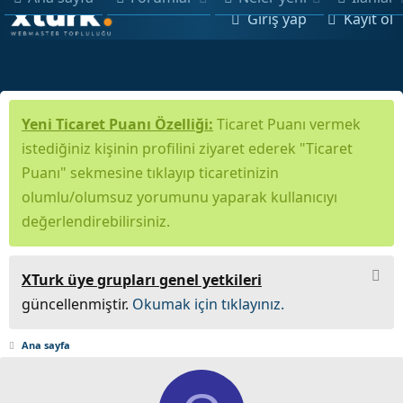
Giriş yap
Kayıt ol
Yeni Ticaret Puanı Özelliği:
Ticaret Puanı vermek
istediğiniz kişinin profilini ziyaret ederek "Ticaret
Puanı" sekmesine tıklayıp ticaretinizin
olumlu/olumsuz yorumunu yaparak kullanıcıyı
değerlendirebilirsiniz.
XTurk üye grupları genel yetkileri
güncellenmiştir.
Okumak için tıklayınız.
Ana sayfa