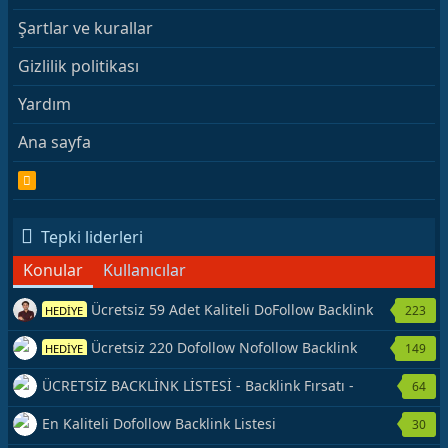
Şartlar ve kurallar
Gizlilik politikası
Yardım
Ana sayfa
R
S
S
Tepki liderleri
Konular
Kullanıcılar
Ücretsiz 59 Adet Kaliteli DoFollow Backlink
223
HEDİYE
Kaynağı Veriyorum.
Ücretsiz 220 Dofollow Nofollow Backlink
149
HEDİYE
Veriyorum
ÜCRETSİZ BACKLİNK LİSTESİ - Backlink Fırsatı -
64
Hemen Yetiş!
En Kaliteli Dofollow Backlink Listesi
30