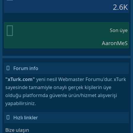
2.6K
Son üye
AaronMeS
Forum info
"xTurk.com"
yeni nesil Webmaster Forumu'dur. xTurk
sayesinde tamamiyle onaylı gerçek kişilerin üye
olduğu platformda güvenle ürün/hizmet alışverişi
yapabilirsiniz.
Hızlı linkler
Bize ulaşın