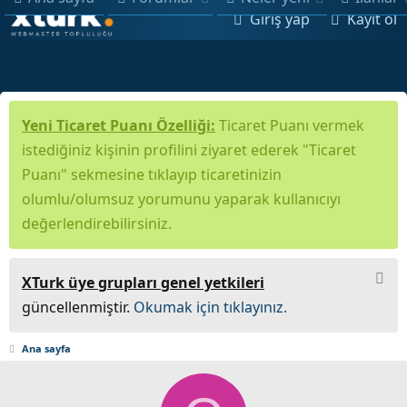
Giriş yap
Kayıt ol
Yeni Ticaret Puanı Özelliği:
Ticaret Puanı vermek
istediğiniz kişinin profilini ziyaret ederek "Ticaret
Puanı" sekmesine tıklayıp ticaretinizin
olumlu/olumsuz yorumunu yaparak kullanıcıyı
değerlendirebilirsiniz.
XTurk üye grupları genel yetkileri
güncellenmiştir.
Okumak için tıklayınız.
Ana sayfa