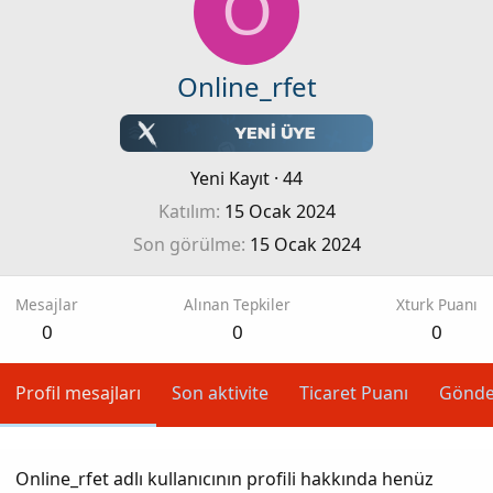
O
Online_rfet
Yeni Kayıt
·
44
Katılım
15 Ocak 2024
Son görülme
15 Ocak 2024
Mesajlar
Alınan Tepkiler
Xturk Puanı
0
0
0
Profil mesajları
Son aktivite
Ticaret Puanı
Gönde
Online_rfet adlı kullanıcının profili hakkında henüz