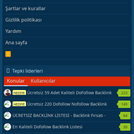
Şartlar ve kurallar
Gizlilik politikası
Yardım
Ana sayfa
R
S
S
Tepki liderleri
Konular
Kullanıcılar
Ücretsiz 59 Adet Kaliteli DoFollow Backlink
223
HEDİYE
Kaynağı Veriyorum.
Ücretsiz 220 Dofollow Nofollow Backlink
149
HEDİYE
Veriyorum
ÜCRETSİZ BACKLİNK LİSTESİ - Backlink Fırsatı -
64
Hemen Yetiş!
En Kaliteli Dofollow Backlink Listesi
30