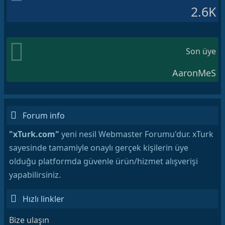
2.6K
Son üye
AaronMeS
Forum info
"xTurk.com"
yeni nesil Webmaster Forumu'dur. xTurk
sayesinde tamamiyle onaylı gerçek kişilerin üye
olduğu platformda güvenle ürün/hizmet alışverişi
yapabilirsiniz.
Hızlı linkler
Bize ulaşın