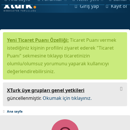
Giriş yap
Kayıt ol
Yeni Ticaret Puanı Özelliği:
Ticaret Puanı vermek
istediğiniz kişinin profilini ziyaret ederek "Ticaret
Puanı" sekmesine tıklayıp ticaretinizin
olumlu/olumsuz yorumunu yaparak kullanıcıyı
değerlendirebilirsiniz.
XTurk üye grupları genel yetkileri
güncellenmiştir.
Okumak için tıklayınız.
Ana sayfa