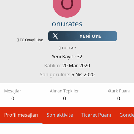
O
onurates
TC Onaylı Üye
TÜCCAR
Yeni Kayıt
·
32
Katılım
20 Mar 2020
Son görülme
5 Nis 2020
Mesajlar
Alınan Tepkiler
Xturk Puanı
0
0
0
Profil mesajları
Son aktivite
Ticaret Puanı
Gönde