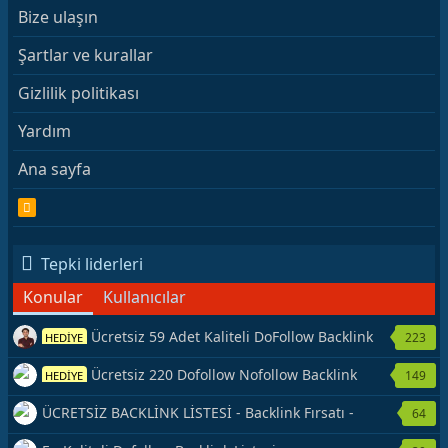
Bize ulaşın
Şartlar ve kurallar
Gizlilik politikası
Yardım
Ana sayfa
R
S
S
Tepki liderleri
Konular
Kullanıcılar
Ücretsiz 59 Adet Kaliteli DoFollow Backlink
223
HEDİYE
Kaynağı Veriyorum.
Ücretsiz 220 Dofollow Nofollow Backlink
149
HEDİYE
Veriyorum
ÜCRETSİZ BACKLİNK LİSTESİ - Backlink Fırsatı -
64
Hemen Yetiş!