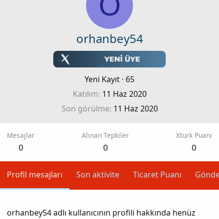
O
orhanbey54
Yeni Kayıt
·
65
Katılım
11 Haz 2020
Son görülme
11 Haz 2020
Mesajlar
Alınan Tepkiler
Xturk Puanı
0
0
0
Profil mesajları
Son aktivite
Ticaret Puanı
Gönde
orhanbey54 adlı kullanıcının profili hakkında henüz