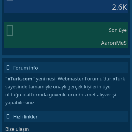
2.6K
Son üye
AaronMeS
Forum info
"xTurk.com"
yeni nesil Webmaster Forumu'dur. xTurk
sayesinde tamamiyle onaylı gerçek kişilerin üye
olduğu platformda güvenle ürün/hizmet alışverişi
yapabilirsiniz.
Hızlı linkler
Bize ulaşın