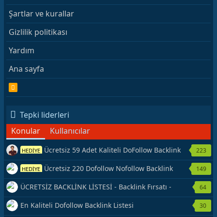
Şartlar ve kurallar
Gizlilik politikası
Yardım
Ana sayfa
R
S
S
Tepki liderleri
Konular
Kullanıcılar
Ücretsiz 59 Adet Kaliteli DoFollow Backlink
223
HEDİYE
Kaynağı Veriyorum.
Ücretsiz 220 Dofollow Nofollow Backlink
149
HEDİYE
Veriyorum
ÜCRETSİZ BACKLİNK LİSTESİ - Backlink Fırsatı -
64
Hemen Yetiş!
En Kaliteli Dofollow Backlink Listesi
30