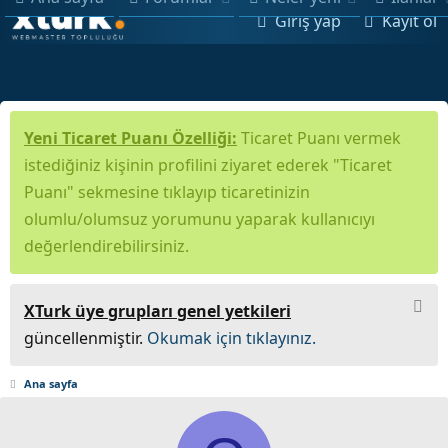
Giriş yap
Kayıt ol
Yeni Ticaret Puanı Özelliği:
Ticaret Puanı vermek
istediğiniz kişinin profilini ziyaret ederek "Ticaret
Puanı" sekmesine tıklayıp ticaretinizin
olumlu/olumsuz yorumunu yaparak kullanıcıyı
değerlendirebilirsiniz.
XTurk üye grupları genel yetkileri
güncellenmiştir.
Okumak için tıklayınız.
Ana sayfa