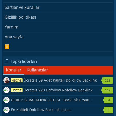
Şartlar ve kurallar
Gizlilik politikası
Yardım
Ana sayfa
R
S
S
Tepki liderleri
Konular
Kullanıcılar
Ücretsiz 59 Adet Kaliteli DoFollow Backlink
223
HEDİYE
Kaynağı Veriyorum.
Ücretsiz 220 Dofollow Nofollow Backlink
149
HEDİYE
Veriyorum
ÜCRETSİZ BACKLİNK LİSTESİ - Backlink Fırsatı -
64
Hemen Yetiş!
En Kaliteli Dofollow Backlink Listesi
30