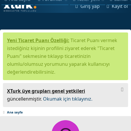
Giriş yap
Kayıt ol
Yeni Ticaret Puanı Özelliği:
Ticaret Puanı vermek
istediğiniz kişinin profilini ziyaret ederek "Ticaret
Puanı" sekmesine tıklayıp ticaretinizin
olumlu/olumsuz yorumunu yaparak kullanıcıyı
değerlendirebilirsiniz.
XTurk üye grupları genel yetkileri
güncellenmiştir.
Okumak için tıklayınız.
Ana sayfa