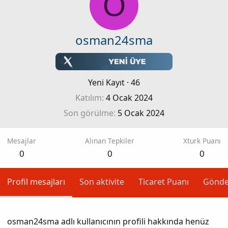
O
osman24sma
Yeni Kayıt
·
46
Katılım
4 Ocak 2024
Son görülme
5 Ocak 2024
Mesajlar
Alınan Tepkiler
Xturk Puanı
0
0
0
Profil mesajları
Son aktivite
Ticaret Puanı
Gönde
osman24sma adlı kullanıcının profili hakkında henüz