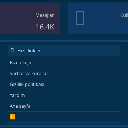
Mesajlar
Kul
16.4K
Hızlı linkler
Bize ulaşın
Şartlar ve kurallar
Gizlilik politikası
Yardım
Ana sayfa
R
S
S