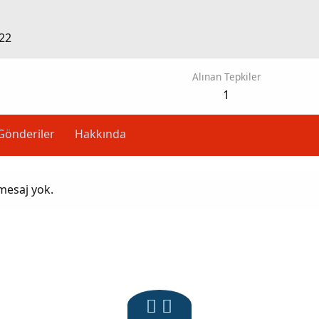
22
Alınan Tepkiler
1
Gönderiler
Hakkında
mesaj yok.