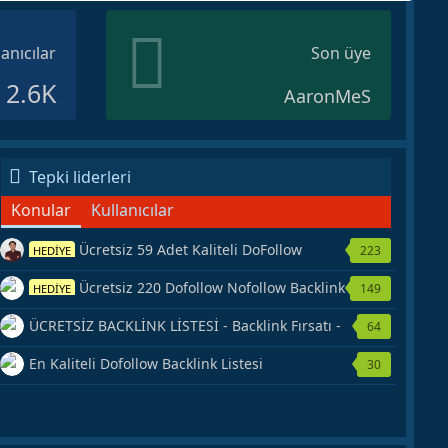
lanıcılar
Son üye
2.6K
AaronMeS
Tepki liderleri
Konular
Kullanıcılar
Ücretsiz 59 Adet Kaliteli DoFollow
223
HEDİYE
Backlink Kaynağı Veriyorum.
Ücretsiz 220 Dofollow Nofollow Backlink
149
HEDİYE
Veriyorum
ÜCRETSİZ BACKLİNK LİSTESİ - Backlink Fırsatı -
64
Hemen Yetiş!
En Kaliteli Dofollow Backlink Listesi
30