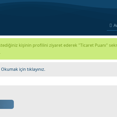
A
tediğiniz kişinin profilini ziyaret ederek "Ticaret Puanı" se
.
.
Okumak için tıklayınız.