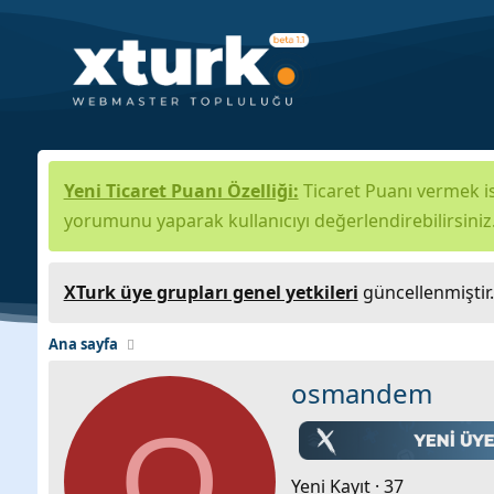
Yeni Ticaret Puanı Özelliği:
Ticaret Puanı vermek is
yorumunu yaparak kullanıcıyı değerlendirebilirsiniz
XTurk üye grupları genel yetkileri
güncellenmiştir
Ana sayfa
osmandem
O
Yeni Kayıt
·
37