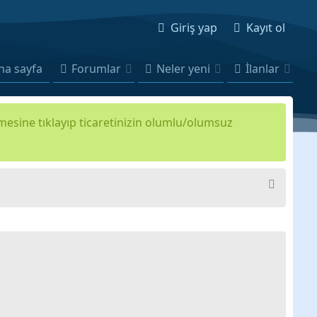
Giriş yap
Kayıt ol
na sayfa
Forumlar
Neler yeni
İlanlar
kmesine tıklayıp ticaretinizin olumlu/olumsuz