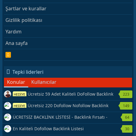
Şartlar ve kurallar
Gizlilik politikası
Yardım
Ana sayfa
R
S
S
Tepki liderleri
Konular
Kullanıcılar
Ücretsiz 59 Adet Kaliteli DoFollow Backlink
223
HEDİYE
Kaynağı Veriyorum.
Ücretsiz 220 Dofollow Nofollow Backlink
149
HEDİYE
Veriyorum
ÜCRETSİZ BACKLİNK LİSTESİ - Backlink Fırsatı -
64
Hemen Yetiş!
En Kaliteli Dofollow Backlink Listesi
30