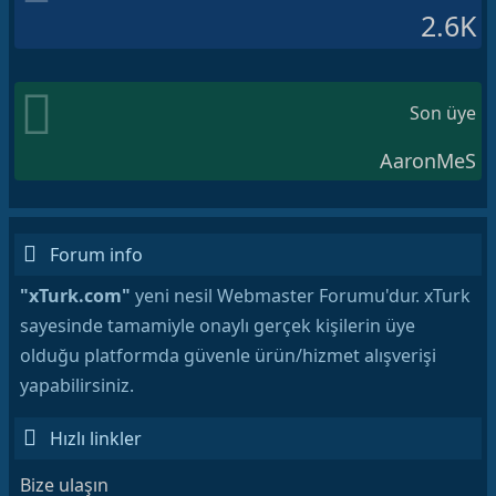
2.6K
Son üye
AaronMeS
Forum info
"xTurk.com"
yeni nesil Webmaster Forumu'dur. xTurk
sayesinde tamamiyle onaylı gerçek kişilerin üye
olduğu platformda güvenle ürün/hizmet alışverişi
yapabilirsiniz.
Hızlı linkler
Bize ulaşın