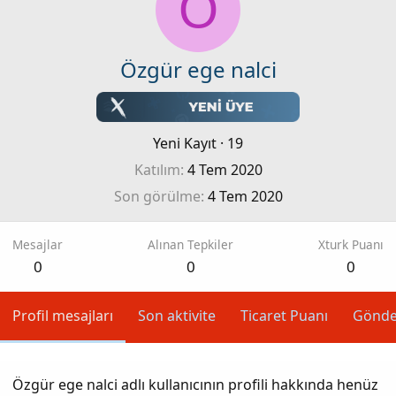
Ö
Özgür ege nalci
Yeni Kayıt
·
19
Katılım
4 Tem 2020
Son görülme
4 Tem 2020
Mesajlar
Alınan Tepkiler
Xturk Puanı
0
0
0
Profil mesajları
Son aktivite
Ticaret Puanı
Gönde
Özgür ege nalci adlı kullanıcının profili hakkında henüz