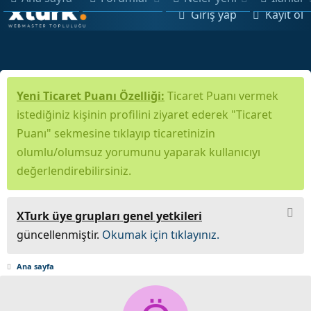
Giriş yap
Kayıt ol
Yeni Ticaret Puanı Özelliği:
Ticaret Puanı vermek
istediğiniz kişinin profilini ziyaret ederek "Ticaret
Puanı" sekmesine tıklayıp ticaretinizin
olumlu/olumsuz yorumunu yaparak kullanıcıyı
değerlendirebilirsiniz.
XTurk üye grupları genel yetkileri
güncellenmiştir.
Okumak için tıklayınız.
Ana sayfa