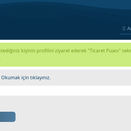
A
tediğiniz kişinin profilini ziyaret ederek "Ticaret Puanı" se
.
.
Okumak için tıklayınız.