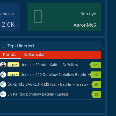
lanıcılar
Son üye
2.6K
AaronMeS
Tepki liderleri
Konular
Kullanıcılar
Ücretsiz 59 Adet Kaliteli DoFollow
223
HEDİYE
Backlink Kaynağı Veriyorum.
Ücretsiz 220 Dofollow Nofollow Backlink
149
HEDİYE
Veriyorum
ÜCRETSİZ BACKLİNK LİSTESİ - Backlink Fırsatı -
64
Hemen Yetiş!
En Kaliteli Dofollow Backlink Listesi
30