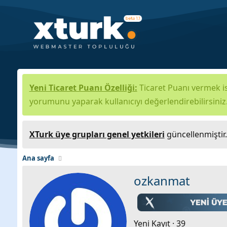
Yeni Ticaret Puanı Özelliği:
Ticaret Puanı vermek is
yorumunu yaparak kullanıcıyı değerlendirebilirsiniz
XTurk üye grupları genel yetkileri
güncellenmiştir
Ana sayfa
ozkanmat
Yeni Kayıt
·
39