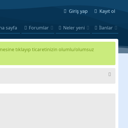
Giriş yap
Kayıt ol
na sayfa
Forumlar
Neler yeni
İlanlar
kmesine tıklayıp ticaretinizin olumlu/olumsuz