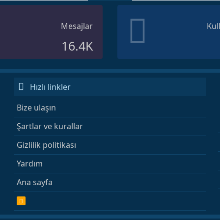
Mesajlar
Kul
16.4K
Hızlı linkler
Bize ulaşın
Şartlar ve kurallar
Gizlilik politikası
Yardım
Ana sayfa
R
S
S