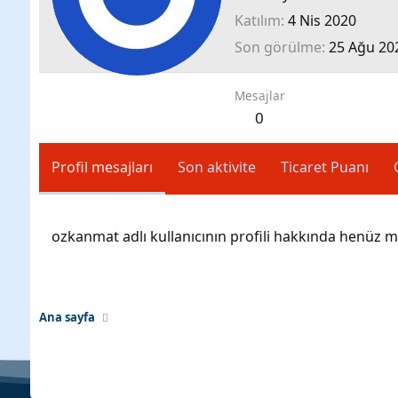
Katılım
4 Nis 2020
Son görülme
25 Ağu 20
Mesajlar
0
Profil mesajları
Son aktivite
Ticaret Puanı
ozkanmat adlı kullanıcının profili hakkında henüz m
Ana sayfa