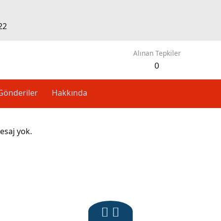
22
Alınan Tepkiler
0
Gönderiler
Hakkında
esaj yok.