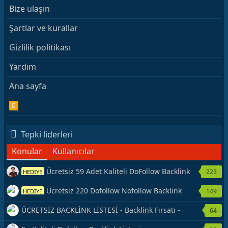
Bize ulaşın
Şartlar ve kurallar
Gizlilik politikası
Yardım
Ana sayfa
R
S
S
Tepki liderleri
Konular
Kullanıcılar
Ücretsiz 59 Adet Kaliteli DoFollow Backlink
223
HEDİYE
Kaynağı Veriyorum.
Ücretsiz 220 Dofollow Nofollow Backlink
149
HEDİYE
Veriyorum
ÜCRETSİZ BACKLİNK LİSTESİ - Backlink Fırsatı -
64
Hemen Yetiş!