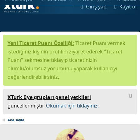
Giriş yap
Kayıt ol
Yeni Ticaret Puanı Özelliği:
Ticaret Puanı vermek
istediğiniz kişinin profilini ziyaret ederek "Ticaret
Puanı" sekmesine tıklayıp ticaretinizin
olumlu/olumsuz yorumunu yaparak kullanıcıyı
değerlendirebilirsiniz.
XTurk üye grupları genel yetkileri
güncellenmiştir.
Okumak için tıklayınız.
Ana sayfa