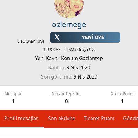
ozlemege
TC Onaylı Üye
TÜCCAR
SMS Onaylı Üye
Yeni Kayıt
·
Konum
Gaziantep
Katılım
9 Nis 2020
Son görülme
9 Nis 2020
Mesajlar
Alınan Tepkiler
Xturk Puanı
1
0
1
Profil mesajları
Son aktivite
Ticaret Puanı
Gönde