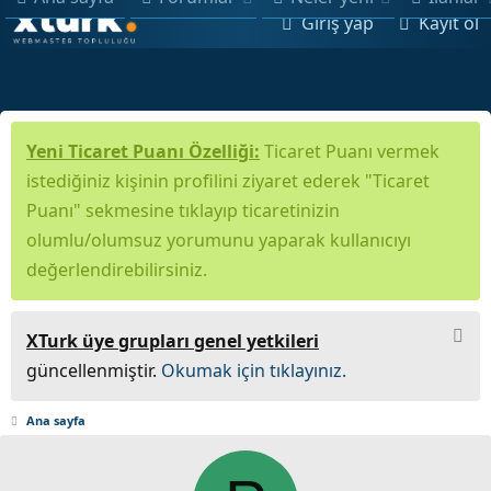
Giriş yap
Kayıt ol
Yeni Ticaret Puanı Özelliği:
Ticaret Puanı vermek
istediğiniz kişinin profilini ziyaret ederek "Ticaret
Puanı" sekmesine tıklayıp ticaretinizin
olumlu/olumsuz yorumunu yaparak kullanıcıyı
değerlendirebilirsiniz.
XTurk üye grupları genel yetkileri
güncellenmiştir.
Okumak için tıklayınız.
Ana sayfa