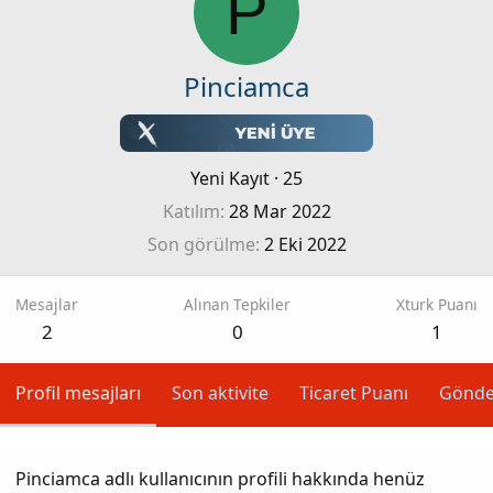
P
Pinciamca
Yeni Kayıt
·
25
Katılım
28 Mar 2022
Son görülme
2 Eki 2022
Mesajlar
Alınan Tepkiler
Xturk Puanı
2
0
1
Profil mesajları
Son aktivite
Ticaret Puanı
Gönde
Pinciamca adlı kullanıcının profili hakkında henüz