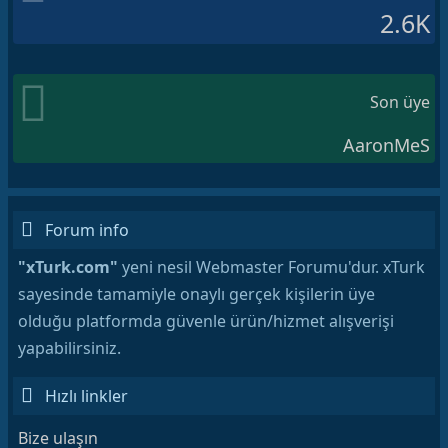
2.6K
Son üye
AaronMeS
Forum info
"xTurk.com"
yeni nesil Webmaster Forumu'dur. xTurk
sayesinde tamamiyle onaylı gerçek kişilerin üye
olduğu platformda güvenle ürün/hizmet alışverişi
yapabilirsiniz.
Hızlı linkler
Bize ulaşın