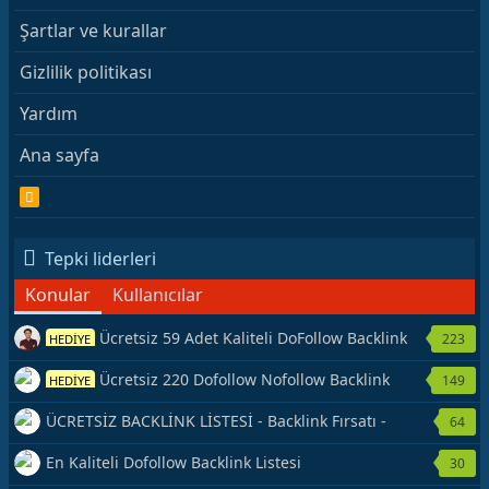
Şartlar ve kurallar
Gizlilik politikası
Yardım
Ana sayfa
R
S
S
Tepki liderleri
Konular
Kullanıcılar
Ücretsiz 59 Adet Kaliteli DoFollow Backlink
223
HEDİYE
Kaynağı Veriyorum.
Ücretsiz 220 Dofollow Nofollow Backlink
149
HEDİYE
Veriyorum
ÜCRETSİZ BACKLİNK LİSTESİ - Backlink Fırsatı -
64
Hemen Yetiş!
En Kaliteli Dofollow Backlink Listesi
30