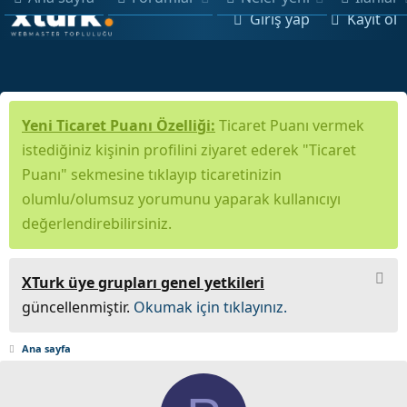
Giriş yap
Kayıt ol
Yeni Ticaret Puanı Özelliği:
Ticaret Puanı vermek
istediğiniz kişinin profilini ziyaret ederek "Ticaret
Puanı" sekmesine tıklayıp ticaretinizin
olumlu/olumsuz yorumunu yaparak kullanıcıyı
değerlendirebilirsiniz.
XTurk üye grupları genel yetkileri
güncellenmiştir.
Okumak için tıklayınız.
Ana sayfa