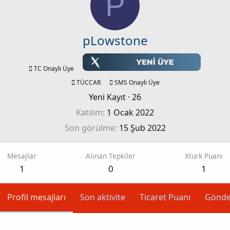
P
pLowstone
TC Onaylı Üye
TÜCCAR
SMS Onaylı Üye
Yeni Kayıt
·
26
Katılım
1 Ocak 2022
Son görülme
15 Şub 2022
Mesajlar
Alınan Tepkiler
Xturk Puanı
1
0
1
Profil mesajları
Son aktivite
Ticaret Puanı
Gönde