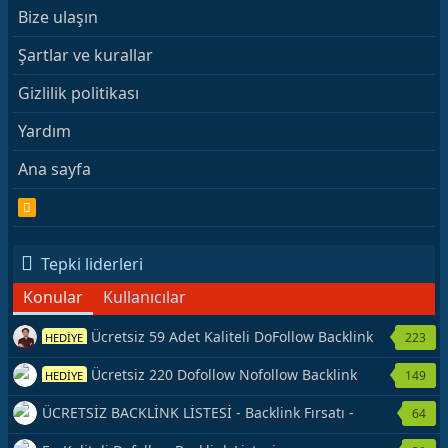
Bize ulaşın
Şartlar ve kurallar
Gizlilik politikası
Yardım
Ana sayfa
R
S
S
Tepki liderleri
Konular
Kullanıcılar
Ücretsiz 59 Adet Kaliteli DoFollow Backlink
223
HEDİYE
Kaynağı Veriyorum.
Ücretsiz 220 Dofollow Nofollow Backlink
149
HEDİYE
Veriyorum
ÜCRETSİZ BACKLİNK LİSTESİ - Backlink Fırsatı -
64
Hemen Yetiş!