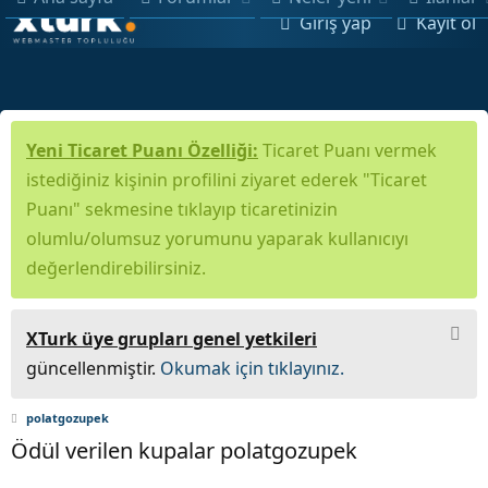
Giriş yap
Kayıt ol
Yeni Ticaret Puanı Özelliği:
Ticaret Puanı vermek
istediğiniz kişinin profilini ziyaret ederek "Ticaret
Puanı" sekmesine tıklayıp ticaretinizin
olumlu/olumsuz yorumunu yaparak kullanıcıyı
değerlendirebilirsiniz.
XTurk üye grupları genel yetkileri
güncellenmiştir.
Okumak için tıklayınız.
polatgozupek
Ödül verilen kupalar polatgozupek