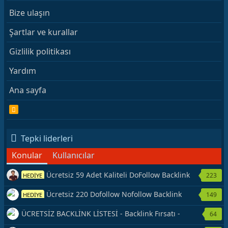
Bize ulaşın
Şartlar ve kurallar
Gizlilik politikası
Yardım
Ana sayfa
R
S
S
Tepki liderleri
Konular
Kullanıcılar
Ücretsiz 59 Adet Kaliteli DoFollow Backlink
223
HEDİYE
Kaynağı Veriyorum.
Ücretsiz 220 Dofollow Nofollow Backlink
149
HEDİYE
Veriyorum
ÜCRETSİZ BACKLİNK LİSTESİ - Backlink Fırsatı -
64
Hemen Yetiş!