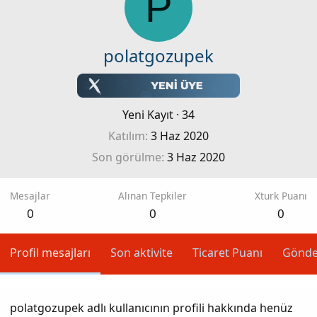
P
polatgozupek
Yeni Kayıt
·
34
Katılım
3 Haz 2020
Son görülme
3 Haz 2020
Mesajlar
Alınan Tepkiler
Xturk Puanı
0
0
0
Profil mesajları
Son aktivite
Ticaret Puanı
Gönde
polatgozupek adlı kullanıcının profili hakkında henüz