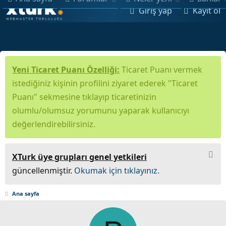
Giriş yap
Kayıt ol
Yeni Ticaret Puanı Özelliği:
Ticaret Puanı vermek
istediğiniz kişinin profilini ziyaret ederek "Ticaret
Puanı" sekmesine tıklayıp ticaretinizin
olumlu/olumsuz yorumunu yaparak kullanıcıyı
değerlendirebilirsiniz.
XTurk üye grupları genel yetkileri
güncellenmiştir.
Okumak için tıklayınız.
Ana sayfa