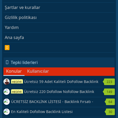
Şartlar ve kurallar
Gizlilik politikası
Yardım
Ana sayfa
R
S
S
Tepki liderleri
Konular
Kullanıcılar
Ücretsiz 59 Adet Kaliteli DoFollow Backlink
223
HEDİYE
Kaynağı Veriyorum.
Ücretsiz 220 Dofollow Nofollow Backlink
149
HEDİYE
Veriyorum
ÜCRETSİZ BACKLİNK LİSTESİ - Backlink Fırsatı -
64
Hemen Yetiş!
En Kaliteli Dofollow Backlink Listesi
30