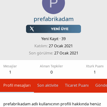
P
prefabrikadam
Yeni Kayıt
·
39
Katılım
27 Ocak 2021
Son görülme
27 Ocak 2021
Mesajlar
Alınan Tepkiler
Xturk Puanı
1
0
1
Profil mesajları
Son aktivite
Ticaret Puanı
Gönde
prefabrikadam adlı kullanıcının profili hakkında henüz