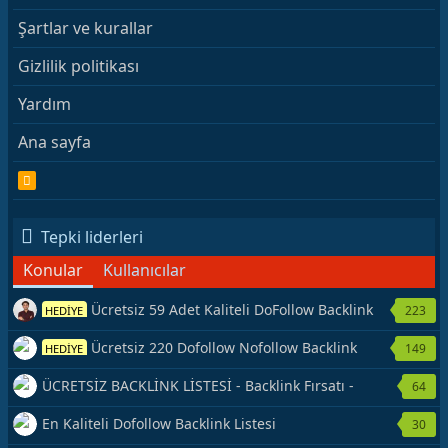
Şartlar ve kurallar
Gizlilik politikası
Yardım
Ana sayfa
R
S
S
Tepki liderleri
Konular
Kullanıcılar
Ücretsiz 59 Adet Kaliteli DoFollow Backlink
223
HEDİYE
Kaynağı Veriyorum.
Ücretsiz 220 Dofollow Nofollow Backlink
149
HEDİYE
Veriyorum
ÜCRETSİZ BACKLİNK LİSTESİ - Backlink Fırsatı -
64
Hemen Yetiş!
En Kaliteli Dofollow Backlink Listesi
30