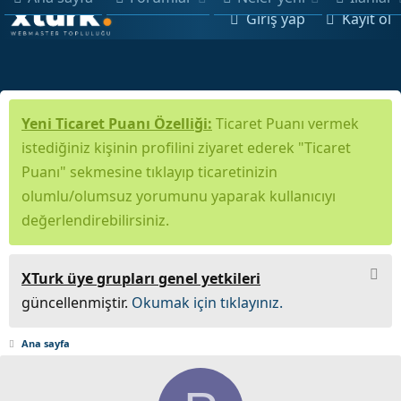
Giriş yap
Kayıt ol
Yeni Ticaret Puanı Özelliği:
Ticaret Puanı vermek
istediğiniz kişinin profilini ziyaret ederek "Ticaret
Puanı" sekmesine tıklayıp ticaretinizin
olumlu/olumsuz yorumunu yaparak kullanıcıyı
değerlendirebilirsiniz.
XTurk üye grupları genel yetkileri
güncellenmiştir.
Okumak için tıklayınız.
Ana sayfa