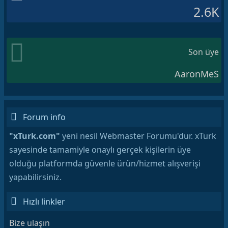
2.6K
Son üye
AaronMeS
Forum info
"xTurk.com"
yeni nesil Webmaster Forumu'dur. xTurk
sayesinde tamamiyle onaylı gerçek kişilerin üye
olduğu platformda güvenle ürün/hizmet alışverişi
yapabilirsiniz.
Hızlı linkler
Bize ulaşın