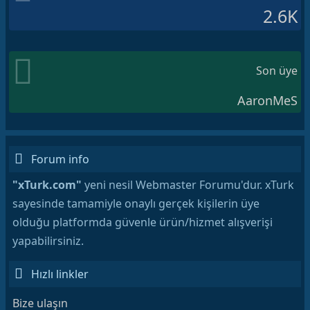
2.6K
Son üye
AaronMeS
Forum info
"xTurk.com"
yeni nesil Webmaster Forumu'dur. xTurk
sayesinde tamamiyle onaylı gerçek kişilerin üye
olduğu platformda güvenle ürün/hizmet alışverişi
yapabilirsiniz.
Hızlı linkler
Bize ulaşın