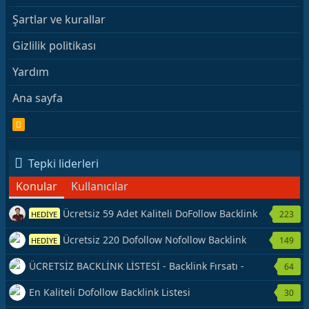
Şartlar ve kurallar
Gizlilik politikası
Yardım
Ana sayfa
R
S
S
Tepki liderleri
Konular
Kullanıcılar
Ücretsiz 59 Adet Kaliteli DoFollow Backlink
223
HEDİYE
Kaynağı Veriyorum.
Ücretsiz 220 Dofollow Nofollow Backlink
149
HEDİYE
Veriyorum
ÜCRETSİZ BACKLİNK LİSTESİ - Backlink Fırsatı -
64
Hemen Yetiş!
En Kaliteli Dofollow Backlink Listesi
30