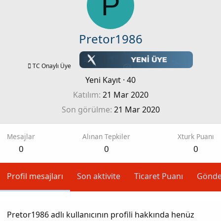
P
Pretor1986
TC Onaylı Üye
Yeni Kayıt
·
40
Katılım
21 Mar 2020
Son görülme
21 Mar 2020
Mesajlar
Alınan Tepkiler
Xturk Puanı
0
0
0
Profil mesajları
Son aktivite
Ticaret Puanı
Gönde
Pretor1986 adlı kullanıcının profili hakkında henüz