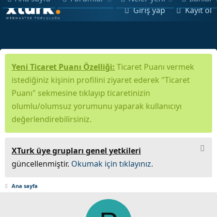
Giriş yap
Kayıt ol
Yeni Ticaret Puanı Özelliği:
Ticaret Puanı vermek
istediğiniz kişinin profilini ziyaret ederek "Ticaret
Puanı" sekmesine tıklayıp ticaretinizin
olumlu/olumsuz yorumunu yaparak kullanıcıyı
değerlendirebilirsiniz.
XTurk üye grupları genel yetkileri
güncellenmiştir.
Okumak için tıklayınız.
Ana sayfa