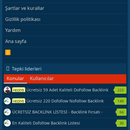
Şartlar ve kurallar
Gizlilik politikası
Yardım
Ana sayfa
R
S
S
Tepki liderleri
Konular
Kullanıcılar
Ücretsiz 59 Adet Kaliteli DoFollow Backlink
223
HEDİYE
Kaynağı Veriyorum.
Ücretsiz 220 Dofollow Nofollow Backlink
149
HEDİYE
Veriyorum
ÜCRETSİZ BACKLİNK LİSTESİ - Backlink Fırsatı -
64
Hemen Yetiş!
En Kaliteli Dofollow Backlink Listesi
30