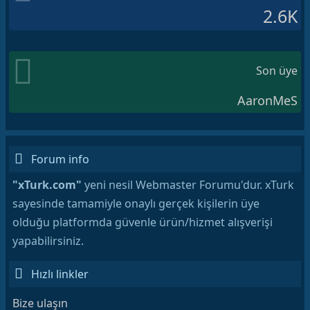
2.6K
Son üye
AaronMeS
Forum info
"xTurk.com"
yeni nesil Webmaster Forumu'dur. xTurk
sayesinde tamamiyle onaylı gerçek kişilerin üye
olduğu platformda güvenle ürün/hizmet alışverişi
yapabilirsiniz.
Hızlı linkler
Bize ulaşın