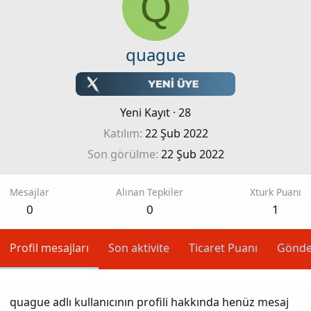
Q
quague
Yeni Kayıt
·
28
Katılım
22 Şub 2022
Son görülme
22 Şub 2022
Mesajlar
Alınan Tepkiler
Xturk Puanı
0
0
1
Profil mesajları
Son aktivite
Ticaret Puanı
Gönde
quague adlı kullanıcının profili hakkında henüz mesaj