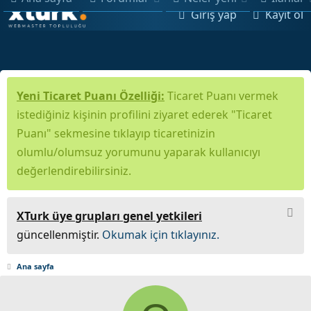
Giriş yap
Kayıt ol
Yeni Ticaret Puanı Özelliği:
Ticaret Puanı vermek
istediğiniz kişinin profilini ziyaret ederek "Ticaret
Puanı" sekmesine tıklayıp ticaretinizin
olumlu/olumsuz yorumunu yaparak kullanıcıyı
değerlendirebilirsiniz.
XTurk üye grupları genel yetkileri
güncellenmiştir.
Okumak için tıklayınız.
Ana sayfa