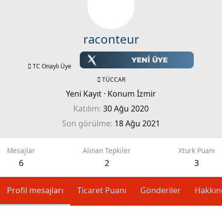
raconteur
TC Onaylı Üye
TÜCCAR
Yeni Kayıt
·
Konum
İzmir
Katılım
30 Ağu 2020
Son görülme
18 Ağu 2021
Mesajlar
Alınan Tepkiler
Xturk Puanı
6
2
3
Profil mesajları
Ticaret Puanı
Gönderiler
Hakkın