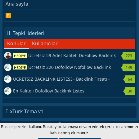
Ana sayfa
R
S
S
Tepki liderleri
Konular
Kullanıcılar
Ücretsiz 59 Adet Kaliteli DoFollow Backlink
223
HEDİYE
Kaynağı Veriyorum.
Ücretsiz 220 Dofollow Nofollow Backlink
149
HEDİYE
Veriyorum
ÜCRETSİZ BACKLİNK LİSTESİ - Backlink Fırsatı -
64
Hemen Yetiş!
En Kaliteli Dofollow Backlink Listesi
30
xTurk Tema v1
®
Forum software by XenForo
© 2010-2020 XenForo Ltd.
|
Add-Ons
by
Bu site çerezler kullanır. Bu siteyi kullanmaya devam ederek çerez kullanımımızı
xenMade.com xTurk.com 2001-2020 © Copyright All Rights Reserved.
kabul etmiş olursunuz.
Genişlik
Toplam sorgu
12
Toplam zaman
0.0978s
En fazla
bellek
4.01MB