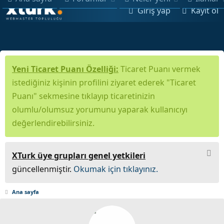
Giriş yap
Kayıt ol
Yeni Ticaret Puanı Özelliği:
Ticaret Puanı vermek
istediğiniz kişinin profilini ziyaret ederek "Ticaret
Puanı" sekmesine tıklayıp ticaretinizin
olumlu/olumsuz yorumunu yaparak kullanıcıyı
değerlendirebilirsiniz.
XTurk üye grupları genel yetkileri
güncellenmiştir.
Okumak için tıklayınız.
Ana sayfa