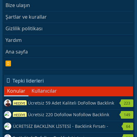
Bize ulaşın
Şartlar ve kurallar
Gizlilik politikası
Yardım
Ana sayfa
R
S
S
Tepki liderleri
Konular
Kullanıcılar
Ücretsiz 59 Adet Kaliteli DoFollow Backlink
223
HEDİYE
Kaynağı Veriyorum.
Ücretsiz 220 Dofollow Nofollow Backlink
149
HEDİYE
Veriyorum
ÜCRETSİZ BACKLİNK LİSTESİ - Backlink Fırsatı -
64
Hemen Yetiş!