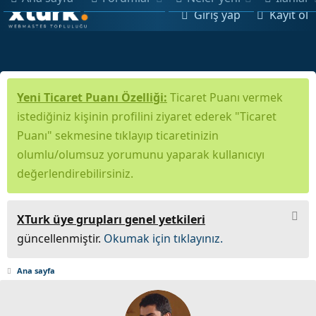
Giriş yap
Kayıt ol
Yeni Ticaret Puanı Özelliği:
Ticaret Puanı vermek
istediğiniz kişinin profilini ziyaret ederek "Ticaret
Puanı" sekmesine tıklayıp ticaretinizin
olumlu/olumsuz yorumunu yaparak kullanıcıyı
değerlendirebilirsiniz.
XTurk üye grupları genel yetkileri
güncellenmiştir.
Okumak için tıklayınız.
Ana sayfa