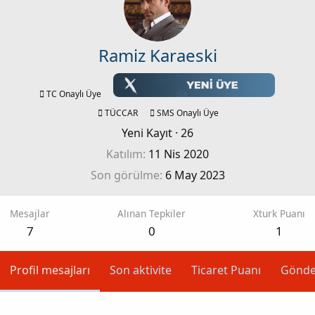
Ramiz Karaeski
TC Onaylı Üye
TÜCCAR
SMS Onaylı Üye
Yeni Kayıt
·
26
Katılım
11 Nis 2020
Son görülme
6 May 2023
Mesajlar
Alınan Tepkiler
Xturk Puanı
7
0
1
Profil mesajları
Son aktivite
Ticaret Puanı
Gönde