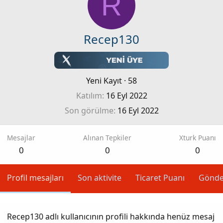
R
Recep130
Yeni Kayıt
·
58
Katılım
16 Eyl 2022
Son görülme
16 Eyl 2022
Mesajlar
Alınan Tepkiler
Xturk Puanı
0
0
0
Profil mesajları
Son aktivite
Ticaret Puanı
Gönde
Recep130 adlı kullanıcının profili hakkında henüz mesaj