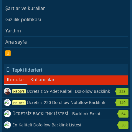
Şartlar ve kurallar
Gizlilik politikası
Yardım
Ana sayfa
R
S
S
Tepki liderleri
Konular
Kullanıcılar
Ücretsiz 59 Adet Kaliteli DoFollow Backlink
223
HEDİYE
Kaynağı Veriyorum.
Ücretsiz 220 Dofollow Nofollow Backlink
149
HEDİYE
Veriyorum
ÜCRETSİZ BACKLİNK LİSTESİ - Backlink Fırsatı -
64
Hemen Yetiş!
En Kaliteli Dofollow Backlink Listesi
30