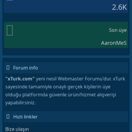
2.6K
Son üye
AaronMeS
Forum info
"xTurk.com"
yeni nesil Webmaster Forumu'dur. xTurk
sayesinde tamamiyle onaylı gerçek kişilerin üye
olduğu platformda güvenle ürün/hizmet alışverişi
yapabilirsiniz.
Hızlı linkler
Bize ulaşın