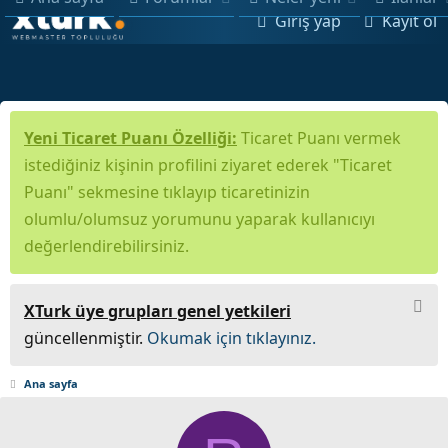
Giriş yap
Kayıt ol
Yeni Ticaret Puanı Özelliği:
Ticaret Puanı vermek
istediğiniz kişinin profilini ziyaret ederek "Ticaret
Puanı" sekmesine tıklayıp ticaretinizin
olumlu/olumsuz yorumunu yaparak kullanıcıyı
değerlendirebilirsiniz.
XTurk üye grupları genel yetkileri
güncellenmiştir.
Okumak için tıklayınız.
Ana sayfa