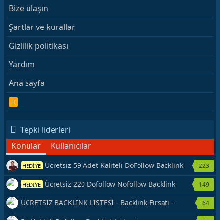
Bize ulaşın
Şartlar ve kurallar
Gizlilik politikası
Yardım
Ana sayfa
R
S
S
Tepki liderleri
Konular
Kullanıcılar
Ücretsiz 59 Adet Kaliteli DoFollow Backlink
223
HEDİYE
Kaynağı Veriyorum.
Ücretsiz 220 Dofollow Nofollow Backlink
149
HEDİYE
Veriyorum
ÜCRETSİZ BACKLİNK LİSTESİ - Backlink Fırsatı -
64
Hemen Yetiş!