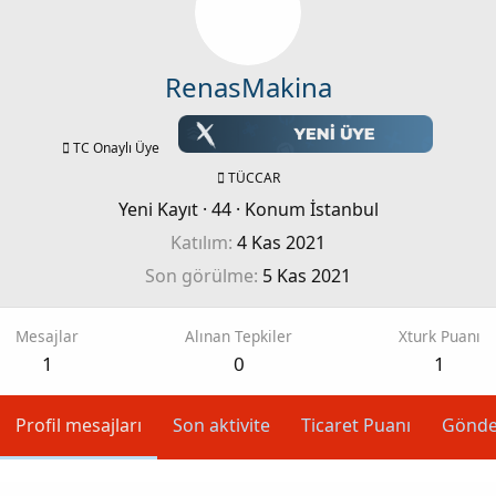
RenasMakina
TC Onaylı Üye
TÜCCAR
Yeni Kayıt
·
44
·
Konum
İstanbul
Katılım
4 Kas 2021
Son görülme
5 Kas 2021
Mesajlar
Alınan Tepkiler
Xturk Puanı
1
0
1
Profil mesajları
Son aktivite
Ticaret Puanı
Gönde