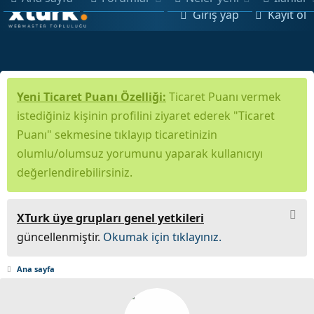
Giriş yap
Kayıt ol
Yeni Ticaret Puanı Özelliği:
Ticaret Puanı vermek
istediğiniz kişinin profilini ziyaret ederek "Ticaret
Puanı" sekmesine tıklayıp ticaretinizin
olumlu/olumsuz yorumunu yaparak kullanıcıyı
değerlendirebilirsiniz.
XTurk üye grupları genel yetkileri
güncellenmiştir.
Okumak için tıklayınız.
Ana sayfa