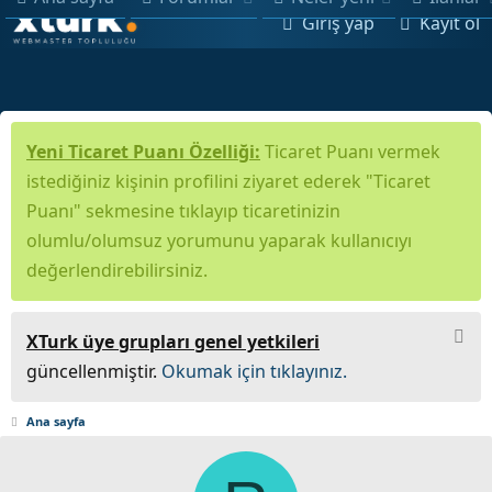
Giriş yap
Kayıt ol
Yeni Ticaret Puanı Özelliği:
Ticaret Puanı vermek
istediğiniz kişinin profilini ziyaret ederek "Ticaret
Puanı" sekmesine tıklayıp ticaretinizin
olumlu/olumsuz yorumunu yaparak kullanıcıyı
değerlendirebilirsiniz.
XTurk üye grupları genel yetkileri
güncellenmiştir.
Okumak için tıklayınız.
Ana sayfa