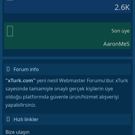
2.6K
Son üye
AaronMeS
Forum info
"xTurk.com"
yeni nesil Webmaster Forumu'dur. xTurk
sayesinde tamamiyle onaylı gerçek kişilerin üye
olduğu platformda güvenle ürün/hizmet alışverişi
yapabilirsiniz.
Hızlı linkler
Bize ulaşın