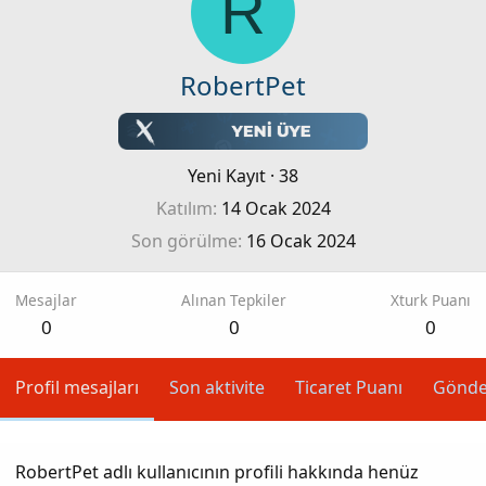
R
RobertPet
Yeni Kayıt
·
38
Katılım
14 Ocak 2024
Son görülme
16 Ocak 2024
Mesajlar
Alınan Tepkiler
Xturk Puanı
0
0
0
Profil mesajları
Son aktivite
Ticaret Puanı
Gönde
RobertPet adlı kullanıcının profili hakkında henüz