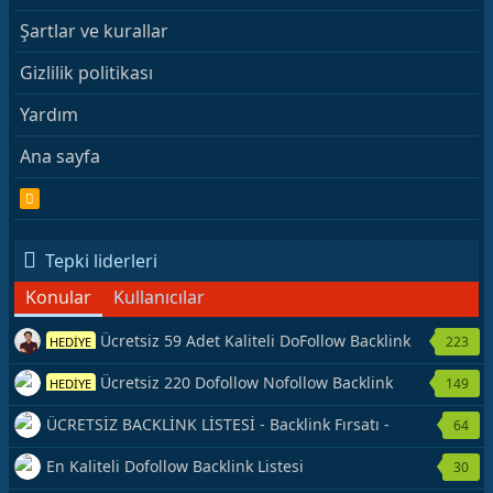
Şartlar ve kurallar
Gizlilik politikası
Yardım
Ana sayfa
R
S
S
Tepki liderleri
Konular
Kullanıcılar
Ücretsiz 59 Adet Kaliteli DoFollow Backlink
223
HEDİYE
Kaynağı Veriyorum.
Ücretsiz 220 Dofollow Nofollow Backlink
149
HEDİYE
Veriyorum
ÜCRETSİZ BACKLİNK LİSTESİ - Backlink Fırsatı -
64
Hemen Yetiş!
En Kaliteli Dofollow Backlink Listesi
30