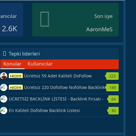
lanıcılar
Son üye
2.6K
AaronMeS
Tepki liderleri
Konular
Kullanıcılar
Ücretsiz 59 Adet Kaliteli DoFollow
223
HEDİYE
Backlink Kaynağı Veriyorum.
Ücretsiz 220 Dofollow Nofollow Backlink
149
HEDİYE
Veriyorum
ÜCRETSİZ BACKLİNK LİSTESİ - Backlink Fırsatı -
64
Hemen Yetiş!
En Kaliteli Dofollow Backlink Listesi
30