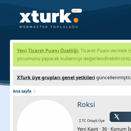
Yeni Ticaret Puanı Özelliği:
Ticaret Puanı vermek is
yorumunu yaparak kullanıcıyı değerlendirebilirsiniz
XTurk üye grupları genel yetkileri
güncellenmiştir
Ana sayfa
Roksi
TC Onaylı Üye
Yeni Kayıt
·
36
·
Konum
İ