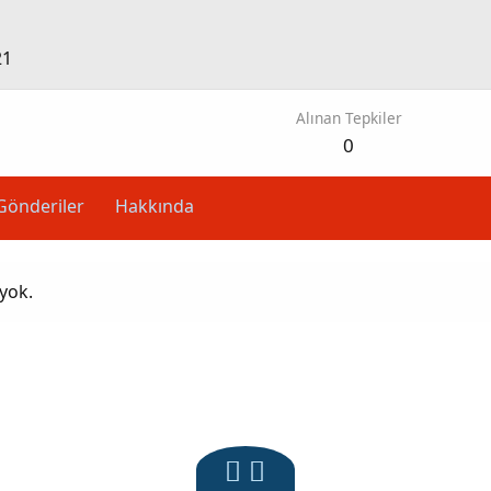
21
Alınan Tepkiler
0
Gönderiler
Hakkında
 yok.