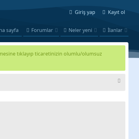
Giriş yap
Kayıt ol
na sayfa
Forumlar
Neler yeni
İlanlar
kmesine tıklayıp ticaretinizin olumlu/olumsuz