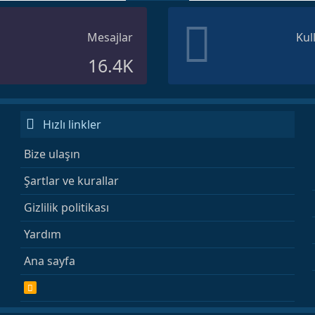
Mesajlar
Kul
16.4K
Hızlı linkler
Bize ulaşın
Şartlar ve kurallar
Gizlilik politikası
Yardım
Ana sayfa
R
S
S