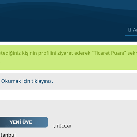
A
tediğiniz kişinin profilini ziyaret ederek "Ticaret Puanı" se
.
.
Okumak için tıklayınız.
TÜCCAR
stanbul