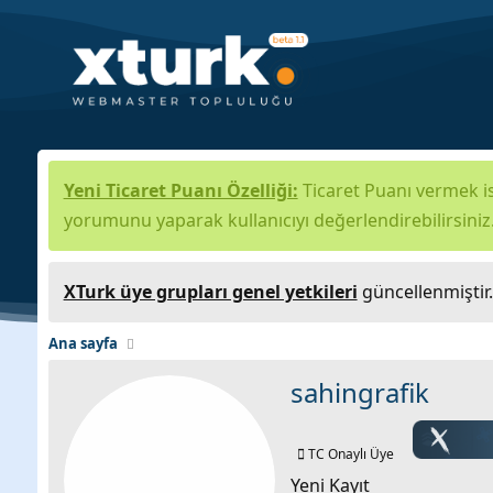
Yeni Ticaret Puanı Özelliği:
Ticaret Puanı vermek is
yorumunu yaparak kullanıcıyı değerlendirebilirsiniz
XTurk üye grupları genel yetkileri
güncellenmiştir
Ana sayfa
sahingrafik
TC Onaylı Üye
Yeni Kayıt