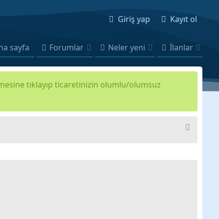
Giriş yap
Kayıt ol
na sayfa
Forumlar
Neler yeni
İlanlar
kmesine tıklayıp ticaretinizin olumlu/olumsuz