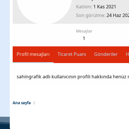
Katılım
1 Kas 2021
Son görülme
24 Haz 20
Mesajlar
1
Profil mesajları
Ticaret Puanı
Gönderiler
H
sahingrafik adlı kullanıcının profili hakkında henüz
Ana sayfa