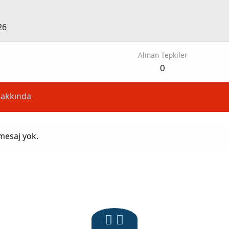
26
Alınan Tepkiler
0
akkında
 mesaj yok.