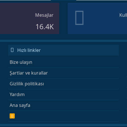
Mesajlar
Kul
16.4K
Hızlı linkler
Bize ulaşın
Şartlar ve kurallar
Gizlilik politikası
Yardım
Ana sayfa
R
S
S