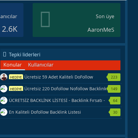
lanıcılar
Son üye
2.6K
AaronMeS
Tepki liderleri
Konular
Kullanıcılar
Ücretsiz 59 Adet Kaliteli DoFollow
223
HEDİYE
Backlink Kaynağı Veriyorum.
Ücretsiz 220 Dofollow Nofollow Backlink
149
HEDİYE
Veriyorum
ÜCRETSİZ BACKLİNK LİSTESİ - Backlink Fırsatı -
64
Hemen Yetiş!
En Kaliteli Dofollow Backlink Listesi
30