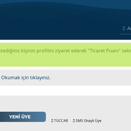
A
tediğiniz kişinin profilini ziyaret ederek "Ticaret Puanı" se
.
.
Okumak için tıklayınız.
TÜCCAR
SMS Onaylı Üye