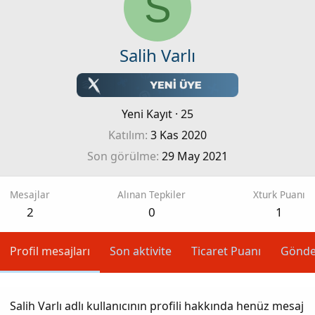
S
Salih Varlı
Yeni Kayıt
·
25
Katılım
3 Kas 2020
Son görülme
29 May 2021
Mesajlar
Alınan Tepkiler
Xturk Puanı
2
0
1
Profil mesajları
Son aktivite
Ticaret Puanı
Gönde
Salih Varlı adlı kullanıcının profili hakkında henüz mesaj