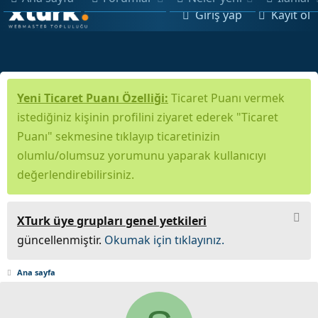
Giriş yap
Kayıt ol
Yeni Ticaret Puanı Özelliği:
Ticaret Puanı vermek
istediğiniz kişinin profilini ziyaret ederek "Ticaret
Puanı" sekmesine tıklayıp ticaretinizin
olumlu/olumsuz yorumunu yaparak kullanıcıyı
değerlendirebilirsiniz.
XTurk üye grupları genel yetkileri
güncellenmiştir.
Okumak için tıklayınız.
Ana sayfa