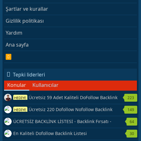
Şartlar ve kurallar
Gizlilik politikası
Yardım
Ana sayfa
R
S
S
Tepki liderleri
Konular
Kullanıcılar
Ücretsiz 59 Adet Kaliteli DoFollow Backlink
223
HEDİYE
Kaynağı Veriyorum.
Ücretsiz 220 Dofollow Nofollow Backlink
149
HEDİYE
Veriyorum
ÜCRETSİZ BACKLİNK LİSTESİ - Backlink Fırsatı -
64
Hemen Yetiş!
En Kaliteli Dofollow Backlink Listesi
30