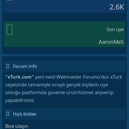
2.6K
Son üye
AaronMeS
Forum info
"xTurk.com"
yeni nesil Webmaster Forumu'dur. xTurk
sayesinde tamamiyle onaylı gerçek kişilerin üye
olduğu platformda güvenle ürün/hizmet alışverişi
yapabilirsiniz.
Hızlı linkler
Bize ulaşın