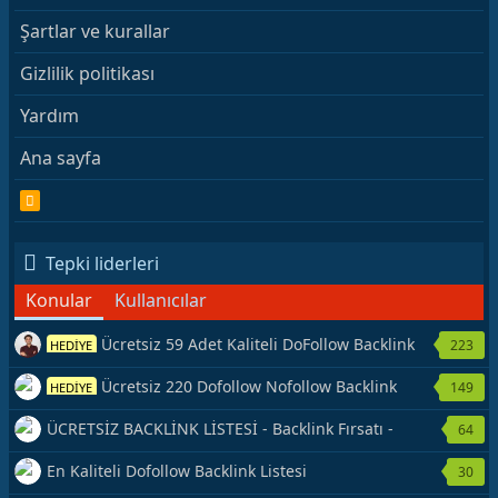
Şartlar ve kurallar
Gizlilik politikası
Yardım
Ana sayfa
R
S
S
Tepki liderleri
Konular
Kullanıcılar
Ücretsiz 59 Adet Kaliteli DoFollow Backlink
223
HEDİYE
Kaynağı Veriyorum.
Ücretsiz 220 Dofollow Nofollow Backlink
149
HEDİYE
Veriyorum
ÜCRETSİZ BACKLİNK LİSTESİ - Backlink Fırsatı -
64
Hemen Yetiş!
En Kaliteli Dofollow Backlink Listesi
30