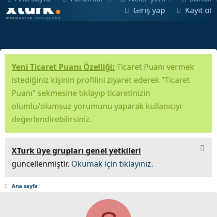
Giriş yap
Kayıt ol
Yeni Ticaret Puanı Özelliği:
Ticaret Puanı vermek
istediğiniz kişinin profilini ziyaret ederek "Ticaret
Puanı" sekmesine tıklayıp ticaretinizin
olumlu/olumsuz yorumunu yaparak kullanıcıyı
değerlendirebilirsiniz.
XTurk üye grupları genel yetkileri
güncellenmiştir.
Okumak için tıklayınız.
Ana sayfa