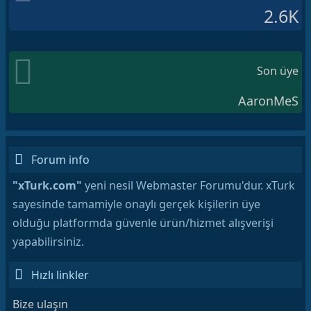
2.6K
Son üye
AaronMeS
Forum info
"xTurk.com"
yeni nesil Webmaster Forumu'dur. xTurk
sayesinde tamamiyle onaylı gerçek kişilerin üye
olduğu platformda güvenle ürün/hizmet alışverişi
yapabilirsiniz.
Hızlı linkler
Bize ulaşın