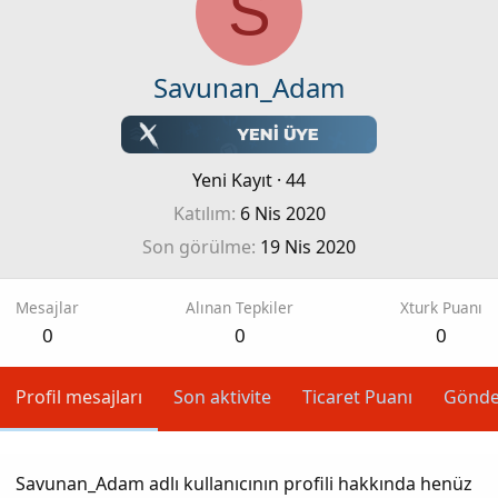
S
Savunan_Adam
Yeni Kayıt
·
44
Katılım
6 Nis 2020
Son görülme
19 Nis 2020
Mesajlar
Alınan Tepkiler
Xturk Puanı
0
0
0
Profil mesajları
Son aktivite
Ticaret Puanı
Gönde
Savunan_Adam adlı kullanıcının profili hakkında henüz