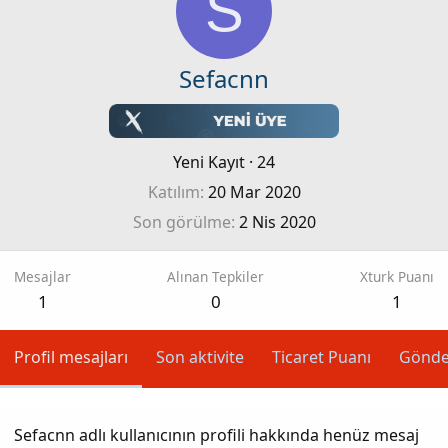
S
Sefacnn
Yeni Kayıt
·
24
Katılım
20 Mar 2020
Son görülme
2 Nis 2020
Mesajlar
Alınan Tepkiler
Xturk Puanı
1
0
1
Profil mesajları
Son aktivite
Ticaret Puanı
Gönde
Sefacnn adlı kullanıcının profili hakkında henüz mesaj