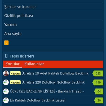
Şartlar ve kurallar
Gizlilik politikası
Yardım
Ana sayfa
R
S
S
Tepki liderleri
Konular
Kullanıcılar
Ücretsiz 59 Adet Kaliteli DoFollow Backlink
223
HEDİYE
Kaynağı Veriyorum.
Ücretsiz 220 Dofollow Nofollow Backlink
149
HEDİYE
Veriyorum
ÜCRETSİZ BACKLİNK LİSTESİ - Backlink Fırsatı -
64
Hemen Yetiş!
En Kaliteli Dofollow Backlink Listesi
30