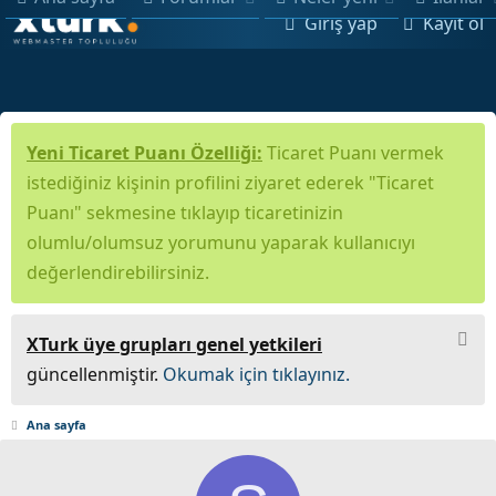
Giriş yap
Kayıt ol
Yeni Ticaret Puanı Özelliği:
Ticaret Puanı vermek
istediğiniz kişinin profilini ziyaret ederek "Ticaret
Puanı" sekmesine tıklayıp ticaretinizin
olumlu/olumsuz yorumunu yaparak kullanıcıyı
değerlendirebilirsiniz.
XTurk üye grupları genel yetkileri
güncellenmiştir.
Okumak için tıklayınız.
Ana sayfa