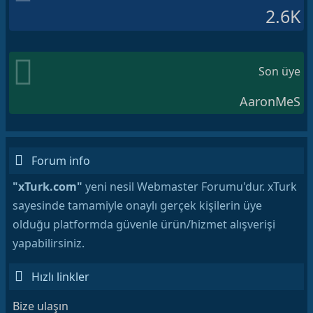
2.6K
Son üye
AaronMeS
Forum info
"xTurk.com"
yeni nesil Webmaster Forumu'dur. xTurk
sayesinde tamamiyle onaylı gerçek kişilerin üye
olduğu platformda güvenle ürün/hizmet alışverişi
yapabilirsiniz.
Hızlı linkler
Bize ulaşın