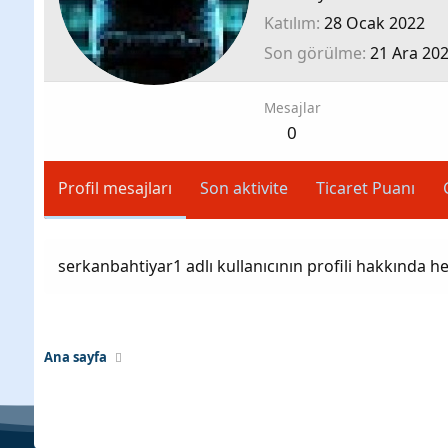
Katılım
28 Ocak 2022
Son görülme
21 Ara 20
Mesajlar
0
Profil mesajları
Son aktivite
Ticaret Puanı
serkanbahtiyar1 adlı kullanıcının profili hakkında h
Ana sayfa