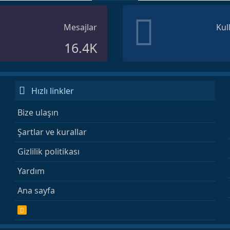
Mesajlar
Kul
16.4K
Hızlı linkler
Bize ulaşın
Şartlar ve kurallar
Gizlilik politikası
Yardım
Ana sayfa
R
S
S