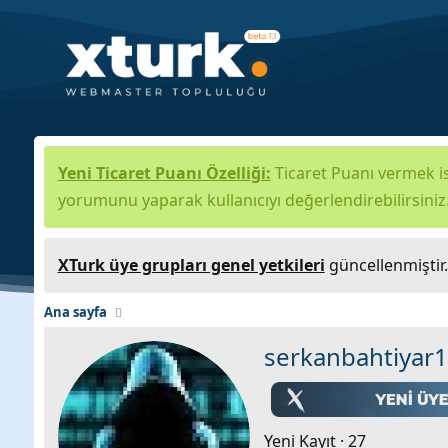
Yeni Ticaret Puanı Özelliği:
Ticaret Puanı vermek is
yorumunu yaparak kullanıcıyı değerlendirebilirsiniz
XTurk üye grupları genel yetkileri
güncellenmiştir
Ana sayfa
serkanbahtiyar1
Yeni Kayıt
·
27