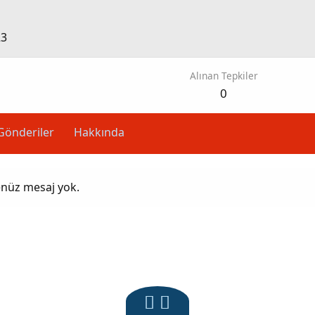
23
Alınan Tepkiler
0
Gönderiler
Hakkında
enüz mesaj yok.