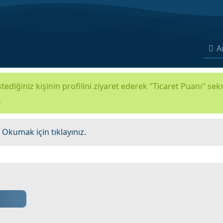
A
tediğiniz kişinin profilini ziyaret ederek "Ticaret Puanı" se
.
.
Okumak için tıklayınız.