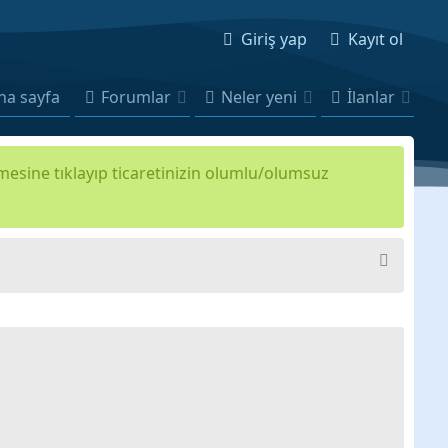
Giriş yap
Kayıt ol
na sayfa
Forumlar
Neler yeni
İlanlar
kmesine tıklayıp ticaretinizin olumlu/olumsuz