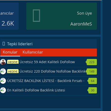
lanıcılar
Son üye
2.6K
AaronMeS
Tepki liderleri
Konular
Kullanıcılar
Ücretsiz 59 Adet Kaliteli DoFollow
223
HEDİYE
Backlink Kaynağı Veriyorum.
Ücretsiz 220 Dofollow Nofollow Backlink
149
HEDİYE
Veriyorum
ÜCRETSİZ BACKLİNK LİSTESİ - Backlink Fırsatı -
64
Hemen Yetiş!
En Kaliteli Dofollow Backlink Listesi
30