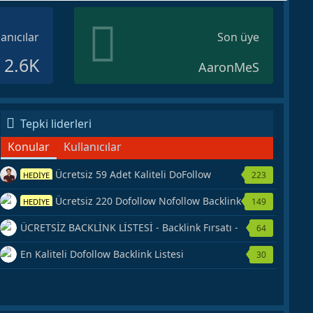
lanıcılar
Son üye
2.6K
AaronMeS
Tepki liderleri
Konular
Kullanıcılar
Ücretsiz 59 Adet Kaliteli DoFollow
223
HEDİYE
Backlink Kaynağı Veriyorum.
Ücretsiz 220 Dofollow Nofollow Backlink
149
HEDİYE
Veriyorum
ÜCRETSİZ BACKLİNK LİSTESİ - Backlink Fırsatı -
64
Hemen Yetiş!
En Kaliteli Dofollow Backlink Listesi
30