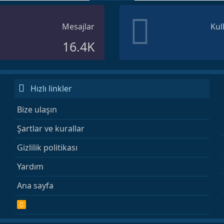
Mesajlar
Kul
16.4K
Hızlı linkler
Bize ulaşın
Şartlar ve kurallar
Gizlilik politikası
Yardım
Ana sayfa
R
S
S