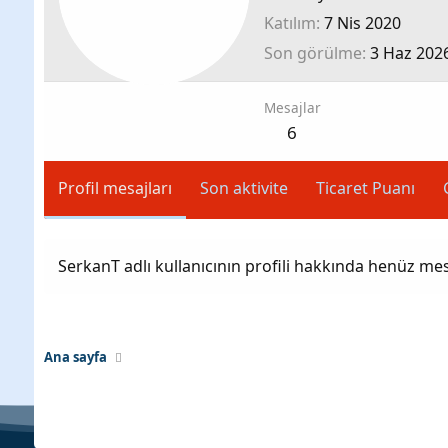
Katılım
7 Nis 2020
Son görülme
3 Haz 202
Mesajlar
6
Profil mesajları
Son aktivite
Ticaret Puanı
SerkanT adlı kullanıcının profili hakkında henüz mes
Ana sayfa