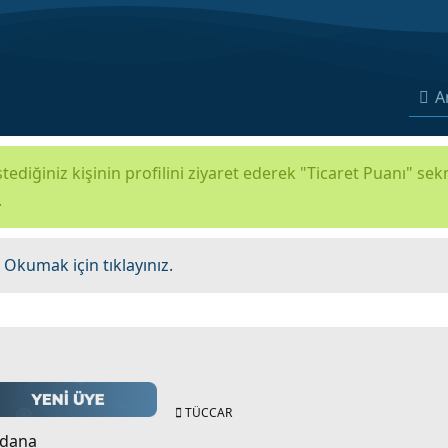
A
tediğiniz kişinin profilini ziyaret ederek "Ticaret Puanı" se
.
.
Okumak için tıklayınız.
TÜCCAR
dana