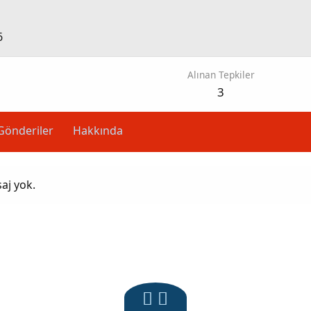
6
Alınan Tepkiler
3
Gönderiler
Hakkında
aj yok.