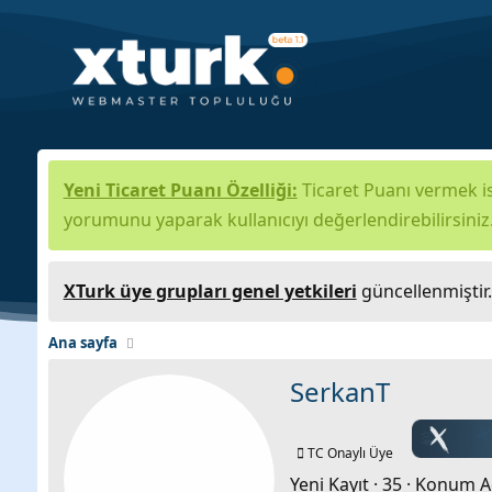
Yeni Ticaret Puanı Özelliği:
Ticaret Puanı vermek is
yorumunu yaparak kullanıcıyı değerlendirebilirsiniz
XTurk üye grupları genel yetkileri
güncellenmiştir
Ana sayfa
SerkanT
TC Onaylı Üye
Yeni Kayıt
·
35
·
Konum
A