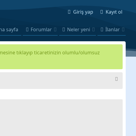
Giriş yap
Kayıt ol
na sayfa
Forumlar
Neler yeni
İlanlar
kmesine tıklayıp ticaretinizin olumlu/olumsuz